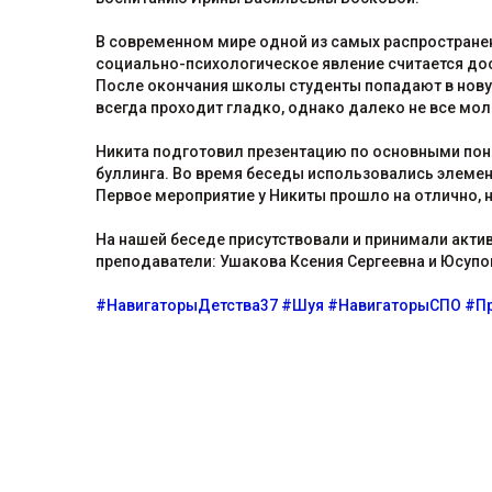
В современном мире одной из самых распространенн
социально-психологическое явление считается до
После окончания школы студенты попадают в нову
всегда проходит гладко, однако далеко не все мо
Никита подготовил презентацию по основными понят
буллинга. Во время беседы использовались элемент
Первое мероприятие у Никиты прошло на отлично, 
На нашей беседе присутствовали и принимали актив
преподаватели: Ушакова Ксения Сергеевна и Юсупо
#НавигаторыДетства37
#Шуя
#НавигаторыСПО
#П