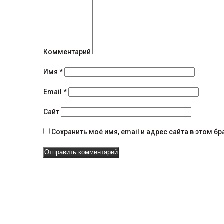
щ
е
н
и
Комментарий
я
Имя
*
н
Email
*
а
Сайт
в
Сохранить моё имя, email и адрес сайта в этом 
и
г
а
ц
и