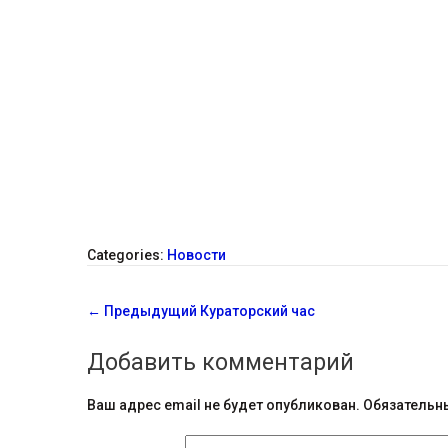
Categories:
Новости
С
←
Предыдущий
Кураторский час
о
Добавить комментарий
о
б
Ваш адрес email не будет опубликован.
Обязательн