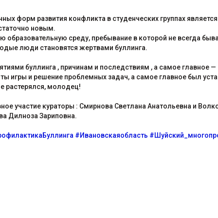
ых форм развития конфликта в студенческих группах является 
статочно новым.
ю образовательную среду, пребывание в которой не всегда быв
лодые люди становятся жертвами буллинга.
иями буллинга , причинам и последствиям , а самое главное —
ы игры и решение проблемных задач, а самое главное был устан
не растерялся, молодец!
ное участие кураторы : Смирнова Светлана Анатольевна и Волк
ва Дилноза Зариповна.
рофилактикаБуллинга
#Ивановскаяобласть
#Шуйский_многоп