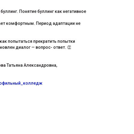
буллинг. Понятие буллинг как негативное
ает комфортным. Период адаптации не
 как попытаться прекратить попытки
овлен диалог — вопрос- ответ. 👏
ова Татьяна Александровна,
рофильный_колледж