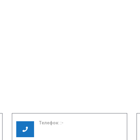
Телефон:
8 (49351) 3-01-17
8 (49351) 3-06-37