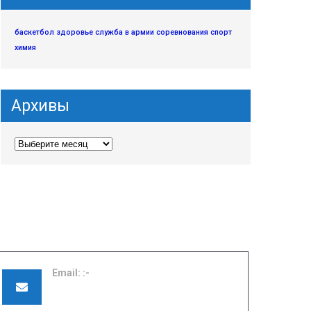
баскетбол
здоровье
служба в армии
соревнования
спорт
химия
Архивы
Email:
pu42shuya@ivreg.ru