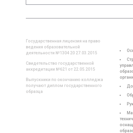
О НАС
СВЕД
ОБРА
ОРГА
Государственная лицензия на право
ведения образовательной
Ос
деятельности №1304 20 27.03.2015
Ст
Свидетельство государственной
управ
аккредитации №621 от 22.05.2015
образ
орган
Выпускники по окончанию колледжа
получают диплом государственного
До
образца
Об
Ру
Ма
техни
оснащ
образ