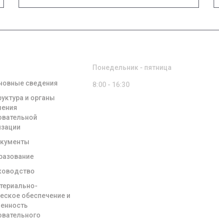
ЕНИЯ ОБ
РЕЖИМ РАБОТЫ
ЗОВАТЕЛЬНОЙ
НИЗАЦИИ
Понедельник - пятница
новные сведения
8:00 - 16:30
руктура и органы
ления
овательной
изации
кументы
разование
ководство
териально-
ческое обеспечение и
енность
овательного