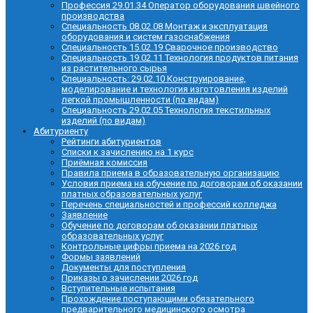
Профессия 29.01.34 Оператор оборудования швейного
производства
Специальность 08.02.08 Монтаж и эксплуатация
оборудования и систем газоснабжения
Специальность 15.02.19 Сварочное производство
Специальность 19.02.11 Технология продуктов питания
из растительного сырья
Специальность: 29.02.10 Конструирование,
моделирование и технология изготовления изделий
легкой промышленности (по видам)
Специальность 29.02.05 Технология текстильных
изделий (по видам)
Абитуриенту
Рейтинги абитуриентов
Списки к зачислению на 1 курс
Приёмная комиссия
Правила приема в образовательную организацию
Условия приема на обучение по договорам об оказании
платных образовательных услуг
Перечень специальностей и профессий колледжа
Заявление
Обучение по договорам об оказании платных
образовательных услуг
Контрольные цифры приема на 2026 год
Формы заявлений
Документы для поступления
Приказы о зачислении 2026 год
Вступительные испытания
Прохождение поступающими обязательного
предварительного медицинского осмотра