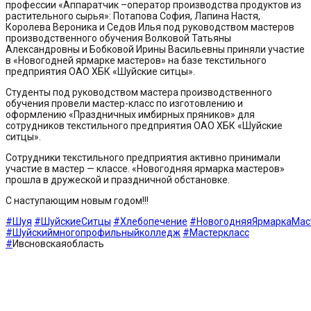
профессии «Аппаратчик –оператор производства продуктов из
растительного сырья»: Потапова София, Лапина Настя,
Королева Вероника и Седов Илья под руководством мастеров
производственного обучения Волковой Татьяны
Александровны и Бобковой Ирины Васильевны приняли участие
в «Новогодней ярмарке мастеров» на базе текстильного
предприятия ОАО ХБК «Шуйские ситцы».
Студенты под руководством мастера производственного
обучения провели мастер-класс по изготовлению и
оформлению «Праздничных имбирных пряников» для
сотрудников текстильного предприятия ОАО ХБК «Шуйские
ситцы».
Сотрудники текстильного предприятия активно принимали
участие в мастер — классе. «Новогодняя ярмарка мастеров»
прошла в дружеской и праздничной обстановке.
С наступающим новым годом!!!
#Шуя
#ШуйскиеСитцы
#Хлебопечение
#НовогодняяЯрмаркаМас
#Шуйскиймногопрофильныйколледж
#Мастеркласс
#
Ивсновскаяобласть