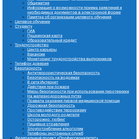
Общежитие
Информация о возможности приема заявлений и
необходимых документов в электронной форме
Памятка об организации целевого обучения
Целевое обучение
Студенту
ГИА
Пушкинская карта
Образовательный кредит
Трудоустройство
Центр карьеры
Вакансии
Мониторинг трудоустройства выпускников
Телефон доверия
Безопасность
Антитеррористическая безопасность
Безопасность на водоемах
В сети Интернет
Действия при пожаре
Меры безопасности при использовании пиротехники
На железнодорожных путях
Правила оказания первой медицинской помощи
Дорожная безопасность
Противодействие терроризму
Школа молодого родителя
Осторожно: тюбинг
Пищевые отравления
Злоупотребление алкоголем
Телефоны экстренных служб
Федеральный проект «Профессионалитет»