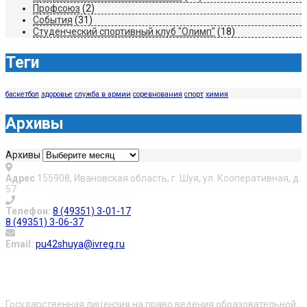
Профсоюз
(2)
События
(31)
Студенческий спортивный клуб "Олимп"
(18)
Теги
баскетбол
здоровье
служба в армии
соревнования
спорт
химия
Архивы
Архивы
Адрес
155908, Ивановская область, г. Шуя, ул. Кооперативная, д.
57
Телефон:
8 (49351) 3-01-17
8 (49351) 3-06-37
Email:
pu42shuya@ivreg.ru
О нас
Государственная лицензия на право ведения образовательной