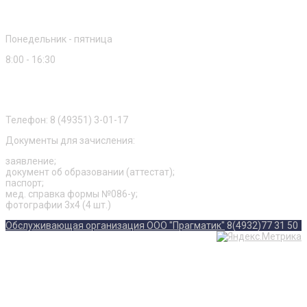
Режим работы
Понедельник - пятница
8:00 - 16:30
Приемная комиссия
Телефон: 8 (49351) 3-01-17
Документы для зачисления:
заявление;
документ об образовании (аттестат);
паспорт;
мед. справка формы №086-у;
фотографии 3х4 (4 шт.)
Обслуживающая организация ООО "Прагматик"
8(4932)77 31 50