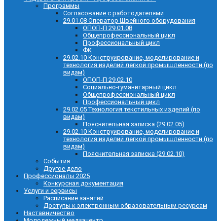
Программы
Согласование с работодателями
29.01.08 Оператор Швейного оборудования
ОПОП-П 29.01.08
Общепрофессиональный цикл
Профессиональный цикл
ФК
29.02.10 Конструирование, моделирование и
технология изделий легкой промышленности (по
видам)
ОПОП-П 29.02.10
Социально-гуманитарный цикл
Общепрофессиональный цикл
Профессиональный цикл
29.02.05 Технология текстильных изделий (по
видам)
Пояснительная записка (29.02.05)
29.02.10 Конструирование, моделирование и
технология изделий легкой промышленности (по
видам)
Пояснительная записка (29.02.10)
События
Другое дело
Профессионалы 2025
Конкурсная документация
Услуги и сервисы
Расписание занятий
Доступы к электронным образовательным ресурсам
Наставничество
Молодежный медиацентр