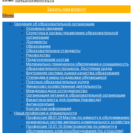
Email:
pu42shuya@ivreg.ru
Задать нам вопрос!
Меню
Сведения об образовательной организации
Основные сведения
Структура и органы управления образовательной
организации
Документы
Образование
Образовательные стандарты
Руководство
Педагогический состав
Материально-техническое обеспечение и оснащенность
образовательного процесса. Доступная среда
Внутренняя система оценки качества образования
Стипендии и меры поддержки обучающихся
Платные образовательные услуги
Финансово-хозяйственная деятельность
Международное сотрудничество
Организация питания в образовательной организации
Вакантные места для приёма (перевода)
Антикоррупция
Контактная информация
Наши профессии и специальности
Профессия 08.01.29 Мастер по ремонту и обслуживанию
инженерных систем жилищно-коммунального хозяйства
Профессия 13.01.10 Электромонтер по ремонту и
обслуживанию электрооборудования (по отраслям)