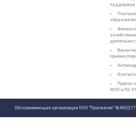
поддержки
Платны
образовате
Финансо
хозяйствен
деятельнос
Вакантн
приёма (пе
Антикор
Контакт
Приказ о
№30-к/02-0
Обслуживающая организация ООО "Прагматик"
8(4932)77 