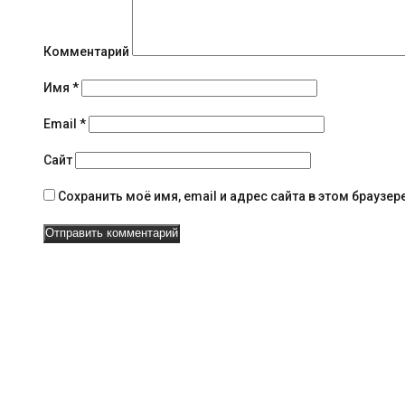
н
и
Комментарий
я
Имя
*
н
Email
*
а
Сайт
в
Сохранить моё имя, email и адрес сайта в этом брауз
и
г
а
ц
и
и