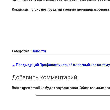
Комиссия по охране труда тщательно проанализировала 
Categories:
Новости
С
←
Предыдущий
Профилактический классный час на тему 
о
Добавить комментарий
о
б
Ваш адрес email не будет опубликован.
Обязательные по
щ
е