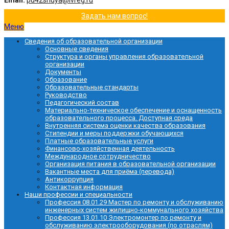
Email:
pu42shuya@ivreg.ru
Задать нам вопрос!
Меню
Сведения об образовательной организации
Основные сведения
Структура и органы управления образовательной
организации
Документы
Образование
Образовательные стандарты
Руководство
Педагогический состав
Материально-техническое обеспечение и оснащенность
образовательного процесса. Доступная среда
Внутренняя система оценки качества образования
Стипендии и меры поддержки обучающихся
Платные образовательные услуги
Финансово-хозяйственная деятельность
Международное сотрудничество
Организация питания в образовательной организации
Вакантные места для приёма (перевода)
Антикоррупция
Контактная информация
Наши профессии и специальности
Профессия 08.01.29 Мастер по ремонту и обслуживанию
инженерных систем жилищно-коммунального хозяйства
Профессия 13.01.10 Электромонтер по ремонту и
обслуживанию электрооборудования (по отраслям)