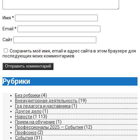
Имя
*
Email
*
Сайт
Сохранить моё имя, email и адрес сайта в этом браузере для
последующих моих комментариев.
Рубрики
Без рубрики
(4)
Внеаудиторная деятельность
(19)
Год педагога и наставника
(1)
Другое дело
(1)
Новости
(1 113)
Прием на обучение
(1)
Профессионалы 2025 — События
(12)
Профсоюз
(2)
События
(31)