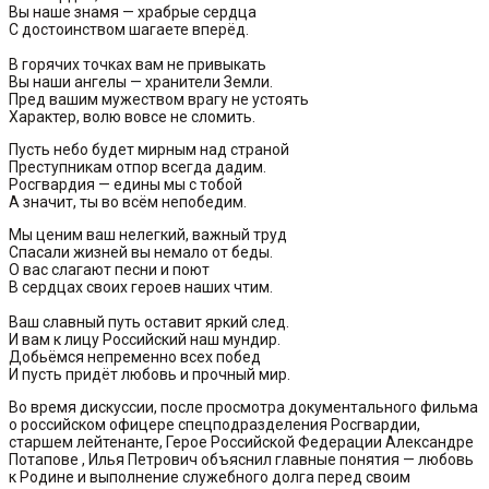
Вы наше знамя — храбрые сердца
C достоинством шагаете вперёд.
В горячих точках вам не привыкать
Вы наши ангелы — хранители Земли.
Пред вашим мужеством врагу не устоять
Характер, волю вовсе не сломить.
Пусть небо будет мирным над страной
Преступникам отпор всегда дадим.
Росгвардия — едины мы с тобой
А значит, ты во всём непобедим.
Мы ценим ваш нелегкий, важный труд
Спасали жизней вы немало от беды.
О вас слагают песни и поют
В сердцах своих героев наших чтим.
Ваш славный путь оставит яркий след.
И вам к лицу Российский наш мундир.
Добьёмся непременно всех побед
И пусть придёт любовь и прочный мир.
Во время дискуссии, после просмотра документального фильма
о российском офицере спецподразделения Росгвардии,
старшем лейтенанте, Герое Российской Федерации Александре
Потапове , Илья Петрович объяснил главные понятия — любовь
к Родине и выполнение служебного долга перед своим