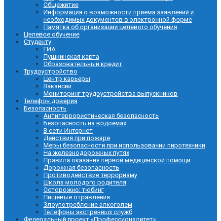
Общежитие
Информация о возможности приема заявлений и
необходимых документов в электронной форме
Памятка об организации целевого обучения
Целевое обучение
Студенту
ГИА
Пушкинская карта
Образовательный кредит
Трудоустройство
Центр карьеры
Вакансии
Мониторинг трудоустройства выпускников
Телефон доверия
Безопасность
Антитеррористическая безопасность
Безопасность на водоемах
В сети Интернет
Действия при пожаре
Меры безопасности при использовании пиротехники
На железнодорожных путях
Правила оказания первой медицинской помощи
Дорожная безопасность
Противодействие терроризму
Школа молодого родителя
Осторожно: тюбинг
Пищевые отравления
Злоупотребление алкоголем
Телефоны экстренных служб
Федеральный проект «Профессионалитет»