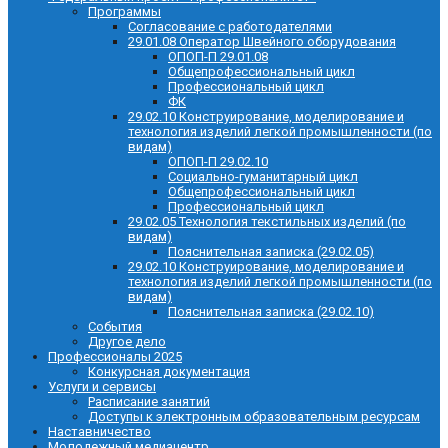
Программы
Согласование с работодателями
29.01.08 Оператор Швейного оборудования
ОПОП-П 29.01.08
Общепрофессиональный цикл
Профессиональный цикл
ФК
29.02.10 Конструирование, моделирование и
технология изделий легкой промышленности (по
видам)
ОПОП-П 29.02.10
Социально-гуманитарный цикл
Общепрофессиональный цикл
Профессиональный цикл
29.02.05 Технология текстильных изделий (по
видам)
Пояснительная записка (29.02.05)
29.02.10 Конструирование, моделирование и
технология изделий легкой промышленности (по
видам)
Пояснительная записка (29.02.10)
События
Другое дело
Профессионалы 2025
Конкурсная документация
Услуги и сервисы
Расписание занятий
Доступы к электронным образовательным ресурсам
Наставничество
Молодежный медиацентр