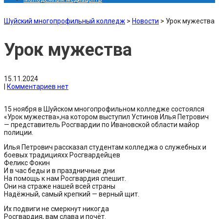
Шуйский многопрофильный колледж
>
Новости
>
Урок мужества
Урок мужества
15.11.2024
|
Комментариев нет
15 ноября в Шуйском многопрофильном колледже состоялся
«Урок мужества»,на котором выступил Устинов Илья Петрович
— представитель Росгвардии по Ивановской области майор
полиции.
Илья Петрович рассказал студентам колледжа о служебных и
боевых традицияхх Росгвардейцев
Феликс Фокин
И в час беды и в праздничные дни
На помощь к нам Росгвардия спешит.
Они на страже нашей всей страны
Надёжный, самый крепкий — верный щит.
Их подвиги не смеркнут никогда
Росгвардия, вам слава и почёт.