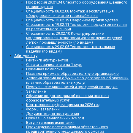
Профессия 29.01.34 Оператор оборудования швейного
производства
Специальность 08.02.08 Монтаж и эксплуатация
оборудования и систем газоснабжения
Специальность 15.02.19 Сварочное производство
Специальность 19.02.11 Технология продуктов питания
из растительного сырья
Специальность: 29.02.10 Конструирование,
моделирование и технология изготовления изделий
легкой промышленности (по видам)
Специальность 29.02.05 Технология текстильных
изделий (по видам)
Абитуриенту
Рейтинги абитуриентов
Списки к зачислению на 1 курс
Приёмная комиссия
Правила приема в образовательную организацию
Условия приема на обучение по договорам об оказании
платных образовательных услуг
Перечень специальностей и профессий колледжа
Заявление
Обучение по договорам об оказании платных
образовательных услуг
Контрольные цифры приема на 2026 год
Формы заявлений
Документы для поступления
Приказы о зачислении 2026 год
Вступительные испытания
Прохождение поступающими обязательного
предварительного медицинского осмотра