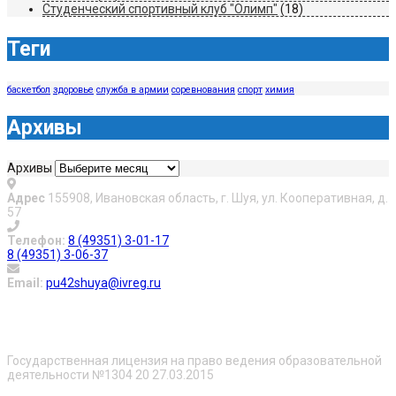
Студенческий спортивный клуб "Олимп"
(18)
Теги
баскетбол
здоровье
служба в армии
соревнования
спорт
химия
Архивы
Архивы
Адрес
155908, Ивановская область, г. Шуя, ул. Кооперативная, д.
57
Телефон:
8 (49351) 3-01-17
8 (49351) 3-06-37
Email:
pu42shuya@ivreg.ru
О нас
Государственная лицензия на право ведения образовательной
деятельности №1304 20 27.03.2015