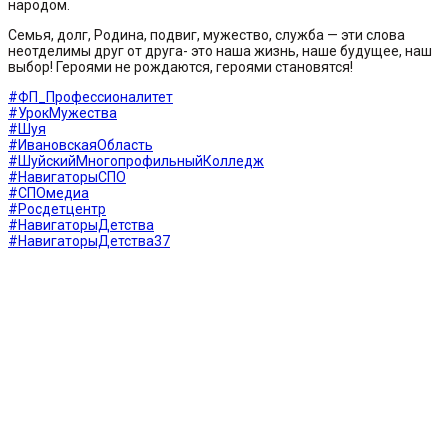
народом.
Семья, долг, Родина, подвиг, мужество, служба — эти слова
неотделимы друг от друга- это наша жизнь, наше будущее, наш
выбор! Героями не рождаются, героями становятся!
#ФП_Профессионалитет
#УрокМужества
#Шуя
#ИвановскаяОбласть
#ШуйскийМногопрофильныйКолледж
#НавигаторыСПО
#СПОмедиа
#Росдетцентр
#НавигаторыДетства
#НавигаторыДетства37