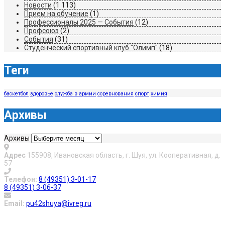
Новости
(1 113)
Прием на обучение
(1)
Профессионалы 2025 — События
(12)
Профсоюз
(2)
События
(31)
Студенческий спортивный клуб "Олимп"
(18)
Теги
баскетбол
здоровье
служба в армии
соревнования
спорт
химия
Архивы
Архивы
Адрес
155908, Ивановская область, г. Шуя, ул. Кооперативная, д.
57
Телефон:
8 (49351) 3-01-17
8 (49351) 3-06-37
Email:
pu42shuya@ivreg.ru