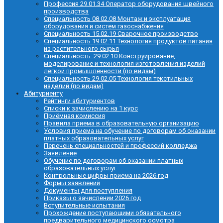
Профессия 29.01.34 Оператор оборудования швейного
производства
Специальность 08.02.08 Монтаж и эксплуатация
оборудования и систем газоснабжения
Специальность 15.02.19 Сварочное производство
Специальность 19.02.11 Технология продуктов питания
из растительного сырья
Специальность: 29.02.10 Конструирование,
моделирование и технология изготовления изделий
легкой промышленности (по видам)
Специальность 29.02.05 Технология текстильных
изделий (по видам)
Абитуриенту
Рейтинги абитуриентов
Списки к зачислению на 1 курс
Приёмная комиссия
Правила приема в образовательную организацию
Условия приема на обучение по договорам об оказании
платных образовательных услуг
Перечень специальностей и профессий колледжа
Заявление
Обучение по договорам об оказании платных
образовательных услуг
Контрольные цифры приема на 2026 год
Формы заявлений
Документы для поступления
Приказы о зачислении 2026 год
Вступительные испытания
Прохождение поступающими обязательного
предварительного медицинского осмотра