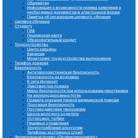
Общежитие
Информация о возможности приема заявлений и
необходимых документов в электронной форме
Памятка об организации целевого обучения
Целевое обучение
Студенту
ГИА
Пушкинская карта
Образовательный кредит
Трудоустройство
Центр карьеры
Вакансии
Мониторинг трудоустройства выпускников
Телефон доверия
Безопасность
Антитеррористическая безопасность
Безопасность на водоемах
В сети Интернет
Действия при пожаре
Меры безопасности при использовании пиротехники
На железнодорожных путях
Правила оказания первой медицинской помощи
Дорожная безопасность
Противодействие терроризму
Школа молодого родителя
Осторожно: тюбинг
Пищевые отравления
Злоупотребление алкоголем
Телефоны экстренных служб
Федеральный проект «Профессионалитет»