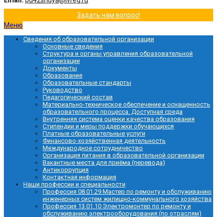
Email:
pu42shuya@ivreg.ru
Задать нам вопрос!
Меню
Сведения об образовательной организации
Основные сведения
Структура и органы управления образовательной
организации
Документы
Образование
Образовательные стандарты
Руководство
Педагогический состав
Материально-техническое обеспечение и оснащенность
образовательного процесса. Доступная среда
Внутренняя система оценки качества образования
Стипендии и меры поддержки обучающихся
Платные образовательные услуги
Финансово-хозяйственная деятельность
Международное сотрудничество
Организация питания в образовательной организации
Вакантные места для приёма (перевода)
Антикоррупция
Контактная информация
Наши профессии и специальности
Профессия 08.01.29 Мастер по ремонту и обслуживанию
инженерных систем жилищно-коммунального хозяйства
Профессия 13.01.10 Электромонтер по ремонту и
обслуживанию электрооборудования (по отраслям)