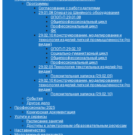
Программы
Согласование с работодателями
29.01.08 Оператор Швейного оборудования
ОПОП-П 29.01.08
Общепрофессиональный цикл
Профессиональный цикл
ФК
29.02.10 Конструирование, моделирование и
технология изделий легкой промышленности (по
видам)
ОПОП-П 29.02.10
Социально-гуманитарный цикл
Общепрофессиональный цикл
Профессиональный цикл
29.02.05 Технология текстильных изделий (по
видам)
Пояснительная записка (29.02.05)
29.02.10 Конструирование, моделирование и
технология изделий легкой промышленности (по
видам)
Пояснительная записка (29.02.10)
События
Другое дело
Профессионалы 2025
Конкурсная документация
Услуги и сервисы
Расписание занятий
Доступы к электронным образовательным ресурсам
Наставничество
Молодежный медиацентр