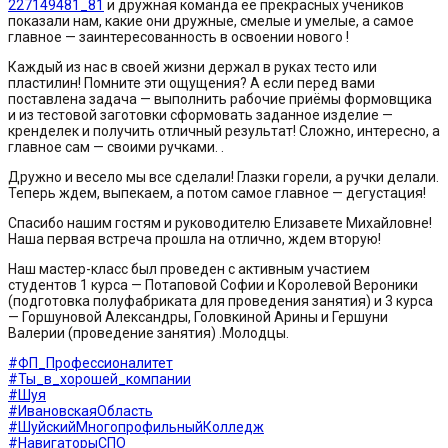
227149481_81
и дружная команда её прекрасных учеников
показали нам, какие они дружные, смелые и умелые, а самое
главное — заинтересованность в освоении нового !
Каждый из нас в своей жизни держал в руках тесто или
пластилин! Помните эти ощущения? А если перед вами
поставлена задача — выполнить рабочие приёмы формовщика
и из тестовой заготовки сформовать заданное изделие —
кренделек и получить отличный результат! Сложно, интересно, а
главное сам — своими ручками. .
Дружно и весело мы все сделали! Глазки горели, а ручки делали.
Теперь ждем, выпекаем, а потом самое главное — дегустация!
Спасибо нашим гостям и руководителю Елизавете Михайловне!
Наша первая встреча прошла на отлично, ждем вторую!
Наш мастер-класс был проведен с активным участием
студентов 1 курса — Потаповой Софии и Королевой Вероники
(подготовка полуфабриката для проведения занятия) и 3 курса
— Горшуновой Александры, Головкиной Арины и Гершуни
Валерии (проведение занятия) .Молодцы.
#ФП_Профессионалитет
#Ты_в_хорошей_компании
#Шуя
#ИвановскаяОбласть
#ШуйскийМногопрофильныйКолледж
#НавигаторыСПО