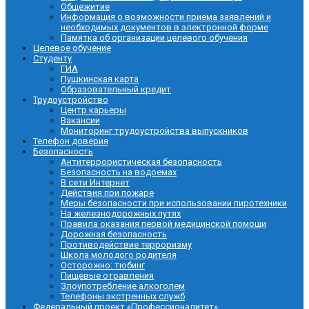
Общежитие
Информация о возможности приема заявлений и
необходимых документов в электронной форме
Памятка об организации целевого обучения
Целевое обучение
Студенту
ГИА
Пушкинская карта
Образовательный кредит
Трудоустройство
Центр карьеры
Вакансии
Мониторинг трудоустройства выпускников
Телефон доверия
Безопасность
Антитеррористическая безопасность
Безопасность на водоемах
В сети Интернет
Действия при пожаре
Меры безопасности при использовании пиротехники
На железнодорожных путях
Правила оказания первой медицинской помощи
Дорожная безопасность
Противодействие терроризму
Школа молодого родителя
Осторожно: тюбинг
Пищевые отравления
Злоупотребление алкоголем
Телефоны экстренных служб
Федеральный проект «Профессионалитет»