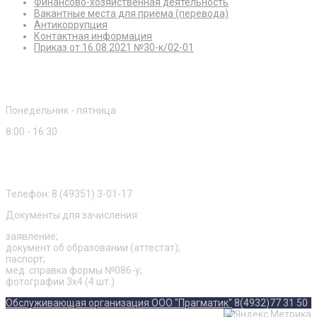
Финансово-хозяйственная деятельность
Вакантные места для приёма (перевода)
Антикоррупция
Контактная информация
Приказ от 16.08.2021 №30-к/02-01
Режим работы
Понедельник - пятница
8:00 - 16:30
Приемная комиссия
Телефон: 8 (49351) 3-01-17
Документы для зачисления:
заявление;
документ об образовании (аттестат);
паспорт;
мед. справка формы №086-у;
фотографии 3х4 (4 шт.)
Обслуживающая организация ООО "Прагматик"
8(4932)77 31 50