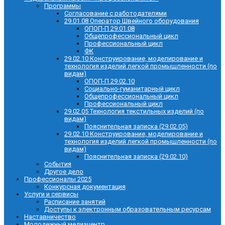
Программы
Согласование с работодателями
29.01.08 Оператор Швейного оборудования
ОПОП-П 29.01.08
Общепрофессиональный цикл
Профессиональный цикл
ФК
29.02.10 Конструирование, моделирование и
технология изделий легкой промышленности (по
видам)
ОПОП-П 29.02.10
Социально-гуманитарный цикл
Общепрофессиональный цикл
Профессиональный цикл
29.02.05 Технология текстильных изделий (по
видам)
Пояснительная записка (29.02.05)
29.02.10 Конструирование, моделирование и
технология изделий легкой промышленности (по
видам)
Пояснительная записка (29.02.10)
События
Другое дело
Профессионалы 2025
Конкурсная документация
Услуги и сервисы
Расписание занятий
Доступы к электронным образовательным ресурсам
Наставничество
Молодежный медиацентр