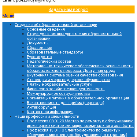
Email:
pu42shuya@ivreg.ru
Задать нам вопрос!
Меню
Сведения об образовательной организации
Основные сведения
Структура и органы управления образовательной
организации
Документы
Образование
Образовательные стандарты
Руководство
Педагогический состав
Материально-техническое обеспечение и оснащенность
образовательного процесса. Доступная среда
Внутренняя система оценки качества образования
Стипендии и меры поддержки обучающихся
Платные образовательные услуги
Финансово-хозяйственная деятельность
Международное сотрудничество
Организация питания в образовательной организации
Вакантные места для приёма (перевода)
Антикоррупция
Контактная информация
Наши профессии и специальности
Профессия 08.01.29 Мастер по ремонту и обслуживанию
инженерных систем жилищно-коммунального хозяйства
Профессия 13.01.10 Электромонтер по ремонту и
обслуживанию электрооборудования (по отраслям)