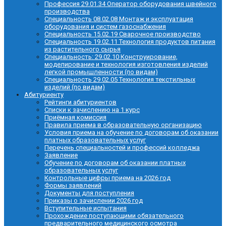
Профессия 29.01.34 Оператор оборудования швейного
производства
Специальность 08.02.08 Монтаж и эксплуатация
оборудования и систем газоснабжения
Специальность 15.02.19 Сварочное производство
Специальность 19.02.11 Технология продуктов питания
из растительного сырья
Специальность: 29.02.10 Конструирование,
моделирование и технология изготовления изделий
легкой промышленности (по видам)
Специальность 29.02.05 Технология текстильных
изделий (по видам)
Абитуриенту
Рейтинги абитуриентов
Списки к зачислению на 1 курс
Приёмная комиссия
Правила приема в образовательную организацию
Условия приема на обучение по договорам об оказании
платных образовательных услуг
Перечень специальностей и профессий колледжа
Заявление
Обучение по договорам об оказании платных
образовательных услуг
Контрольные цифры приема на 2026 год
Формы заявлений
Документы для поступления
Приказы о зачислении 2026 год
Вступительные испытания
Прохождение поступающими обязательного
предварительного медицинского осмотра