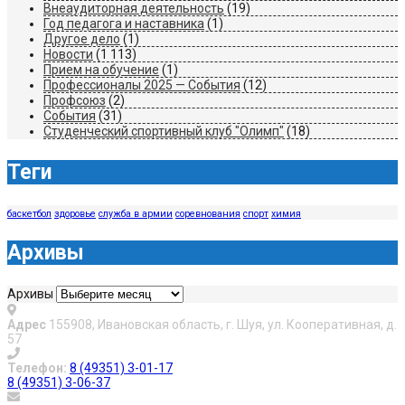
Внеаудиторная деятельность
(19)
Год педагога и наставника
(1)
Другое дело
(1)
Новости
(1 113)
Прием на обучение
(1)
Профессионалы 2025 — События
(12)
Профсоюз
(2)
События
(31)
Студенческий спортивный клуб "Олимп"
(18)
Теги
баскетбол
здоровье
служба в армии
соревнования
спорт
химия
Архивы
Архивы
Адрес
155908, Ивановская область, г. Шуя, ул. Кооперативная, д.
57
Телефон:
8 (49351) 3-01-17
8 (49351) 3-06-37