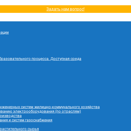
Задать нам вопрос!
зации
бразовательного процесса. Доступная среда
 инженерных систем жилищно-коммунального хозяйства
живанию электрооборудования (по отраслям)
роизводства
ания и систем газоснабжения
 растительного сырья