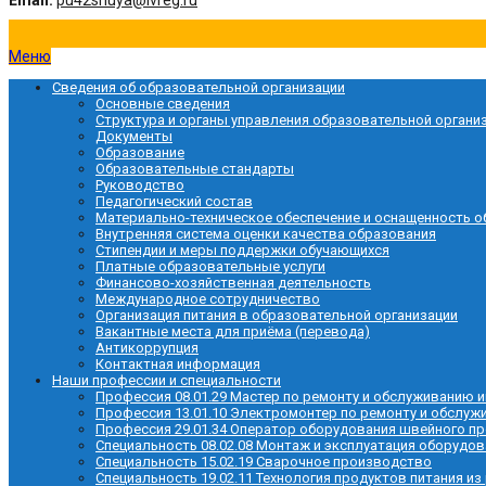
Email:
pu42shuya@ivreg.ru
Меню
Сведения об образовательной организации
Основные сведения
Структура и органы управления образовательной органи
Документы
Образование
Образовательные стандарты
Руководство
Педагогический состав
Материально-техническое обеспечение и оснащенность о
Внутренняя система оценки качества образования
Стипендии и меры поддержки обучающихся
Платные образовательные услуги
Финансово-хозяйственная деятельность
Международное сотрудничество
Организация питания в образовательной организации
Вакантные места для приёма (перевода)
Антикоррупция
Контактная информация
Наши профессии и специальности
Профессия 08.01.29 Мастер по ремонту и обслуживанию
Профессия 13.01.10 Электромонтер по ремонту и обслу
Профессия 29.01.34 Оператор оборудования швейного п
Специальность 08.02.08 Монтаж и эксплуатация оборудов
Специальность 15.02.19 Сварочное производство
Специальность 19.02.11 Технология продуктов питания из