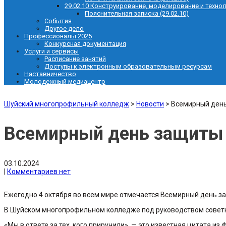
29.02.10 Конструирование, моделирование и техно
Пояснительная записка (29.02.10)
События
Другое дело
Профессионалы 2025
Конкурсная документация
Услуги и сервисы
Расписание занятий
Доступы к электронным образовательным ресурсам
Наставничество
Молодежный медиацентр
Шуйский многопрофильный колледж
>
Новости
>
Всемирный ден
Всемирный день защиты
03.10.2024
|
Комментариев нет
Ежегодно 4 октября во всем мире отмечается Всемирный день за
В Шуйском многопрофильном колледже под руководством советни
«Мы в ответе за тех, кого приручили», — это известная цитата и