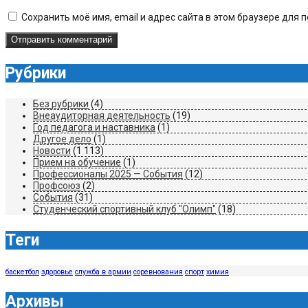
Сохранить моё имя, email и адрес сайта в этом браузере дл
Рубрики
Без рубрики
(4)
Внеаудиторная деятельность
(19)
Год педагога и наставника
(1)
Другое дело
(1)
Новости
(1 113)
Прием на обучение
(1)
Профессионалы 2025 — События
(12)
Профсоюз
(2)
События
(31)
Студенческий спортивный клуб "Олимп"
(18)
Теги
баскетбол
здоровье
служба в армии
соревнования
спорт
химия
Архивы