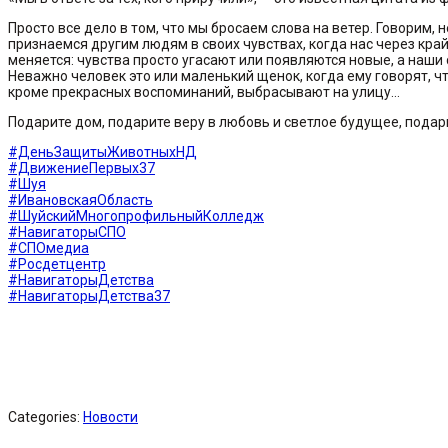
Просто все дело в том, что мы бросаем слова на ветер. Говорим,
признаемся другим людям в своих чувствах, когда нас через край
меняется: чувства просто угасают или появляются новые, а наши 
Неважно человек это или маленький щенок, когда ему говорят, что
кроме прекрасных воспоминаний, выбрасывают на улицу…
Подарите дом, подарите веру в любовь и светлое будущее, подар
#ДеньЗащитыЖивотныхНД
#ДвижениеПервых37
#Шуя
#ИвановскаяОбласть
#ШуйскийМногопрофильныйКолледж
#НавигаторыСПО
#СПОмедиа
#Росдетцентр
#НавигаторыДетства
#НавигаторыДетства37
Categories:
Новости