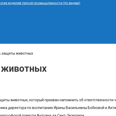
логия изделий легкой промышленности (по видам)
ь защиты животных
 животных
щиты животных, который призван напомнить об ответственности ч
ка директора по воспитанию Ирины Васильевны Бобковой и Актив
з философской повести Антуана де Сент-Экзюпери.