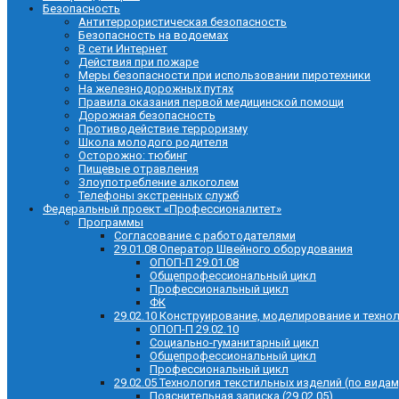
Безопасность
Антитеррористическая безопасность
Безопасность на водоемах
В сети Интернет
Действия при пожаре
Меры безопасности при использовании пиротехники
На железнодорожных путях
Правила оказания первой медицинской помощи
Дорожная безопасность
Противодействие терроризму
Школа молодого родителя
Осторожно: тюбинг
Пищевые отравления
Злоупотребление алкоголем
Телефоны экстренных служб
Федеральный проект «Профессионалитет»
Программы
Согласование с работодателями
29.01.08 Оператор Швейного оборудования
ОПОП-П 29.01.08
Общепрофессиональный цикл
Профессиональный цикл
ФК
29.02.10 Конструирование, моделирование и техно
ОПОП-П 29.02.10
Социально-гуманитарный цикл
Общепрофессиональный цикл
Профессиональный цикл
29.02.05 Технология текстильных изделий (по видам
Пояснительная записка (29.02.05)