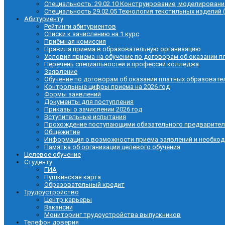
Специальность: 29.02.10 Конструирование, моделировани
Специальность 29.02.05 Технология текстильных изделий 
Абитуриенту
Рейтинги абитуриентов
Списки к зачислению на 1 курс
Приёмная комиссия
Правила приема в образовательную организацию
Условия приема на обучение по договорам об оказании п
Перечень специальностей и профессий колледжа
Заявление
Обучение по договорам об оказании платных образовате
Контрольные цифры приема на 2026 год
Формы заявлений
Документы для поступления
Приказы о зачислении 2026 год
Вступительные испытания
Прохождение поступающими обязательного предварител
Общежитие
Информация о возможности приема заявлений и необхо
Памятка об организации целевого обучения
Целевое обучение
Студенту
ГИА
Пушкинская карта
Образовательный кредит
Трудоустройство
Центр карьеры
Вакансии
Мониторинг трудоустройства выпускников
Телефон доверия