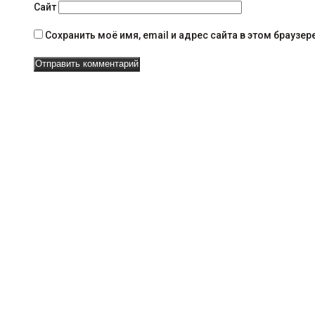
в
Сайт
и
Сохранить моё имя, email и адрес сайта в этом брауз
г
а
ц
и
и