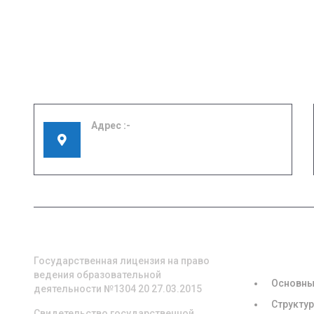
Адрес
155908, Ивановская область, г. Шуя, ул.
Кооперативная, д. 57
О НАС
СВЕДЕНИЯ
ОБРАЗОВА
ОРГАНИЗА
Государственная лицензия на право
ведения образовательной
Основны
деятельности №1304 20 27.03.2015
Структур
Свидетельство государственной