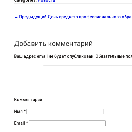
Categories:
Новости
С
←
Предыдущий
День среднего профессионального образ
о
о
Добавить комментарий
б
щ
Ваш адрес email не будет опубликован.
Обязательные по
е
н
и
я
Комментарий
н
Имя
*
а
Email
*