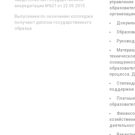
управления
аккредитации №621 от 22.05.2015
образовате
организаци
Выпускники по окончанию колледжа
получают диплом государственного
Докуме
образца
Образов
Руковод
Материа
техническое
оснащенно
образовате
процесса. 
Стипенд
поддержки
Платны
образовате
Финансо
хозяйствен
деятельнос
Вакантн