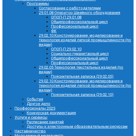
Программы
Согласование с работодателями
29.01.08 Оператор Швейного оборудования
ОПОП-П 29.01.08
Общепрофессиональный цикл
Профессиональный цикл
ФК
29.02.10 Конструирование, моделирование и
технология изделий легкой промышленности (по
видам)
ОПОП-П 29.02.10
Социально-гуманитарный цикл
Общепрофессиональный цикл
Профессиональный цикл
29.02.05 Технология текстильных изделий (по
видам)
Пояснительная записка (29.02.05)
29.02.10 Конструирование, моделирование и
технология изделий легкой промышленности (по
видам)
Пояснительная записка (29.02.10)
События
Другое дело
Профессионалы 2025
Конкурсная документация
Услуги и сервисы
Расписание занятий
Доступы к электронным образовательным ресурсам
Наставничество
Молодежный медиацентр