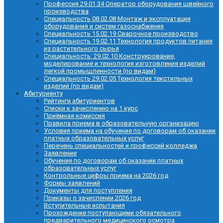
Профессия 29.01.34 Оператор оборудования швейного
производства
Специальность 08.02.08 Монтаж и эксплуатация
оборудования и систем газоснабжения
Специальность 15.02.19 Сварочное производство
Специальность 19.02.11 Технология продуктов питания
из растительного сырья
Специальность: 29.02.10 Конструирование,
моделирование и технология изготовления изделий
легкой промышленности (по видам)
Специальность 29.02.05 Технология текстильных
изделий (по видам)
Абитуриенту
Рейтинги абитуриентов
Списки к зачислению на 1 курс
Приёмная комиссия
Правила приема в образовательную организацию
Условия приема на обучение по договорам об оказании
платных образовательных услуг
Перечень специальностей и профессий колледжа
Заявление
Обучение по договорам об оказании платных
образовательных услуг
Контрольные цифры приема на 2026 год
Формы заявлений
Документы для поступления
Приказы о зачислении 2026 год
Вступительные испытания
Прохождение поступающими обязательного
предварительного медицинского осмотра