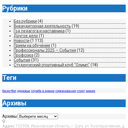
Рубрики
Без рубрики
(4)
Внеаудиторная деятельность
(19)
Год педагога и наставника
(1)
Другое дело
(1)
Новости
(1 113)
Прием на обучение
(1)
Профессионалы 2025 — События
(12)
Профсоюз
(2)
События
(31)
Студенческий спортивный клуб "Олимп"
(18)
Теги
баскетбол
здоровье
служба в армии
соревнования
спорт
химия
Архивы
Архивы
Адрес
155908, Ивановская область, г. Шуя, ул. Кооперативная, д.