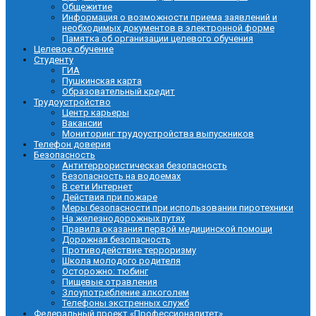
Общежитие
Информация о возможности приема заявлений и
необходимых документов в электронной форме
Памятка об организации целевого обучения
Целевое обучение
Студенту
ГИА
Пушкинская карта
Образовательный кредит
Трудоустройство
Центр карьеры
Вакансии
Мониторинг трудоустройства выпускников
Телефон доверия
Безопасность
Антитеррористическая безопасность
Безопасность на водоемах
В сети Интернет
Действия при пожаре
Меры безопасности при использовании пиротехники
На железнодорожных путях
Правила оказания первой медицинской помощи
Дорожная безопасность
Противодействие терроризму
Школа молодого родителя
Осторожно: тюбинг
Пищевые отравления
Злоупотребление алкоголем
Телефоны экстренных служб
Федеральный проект «Профессионалитет»