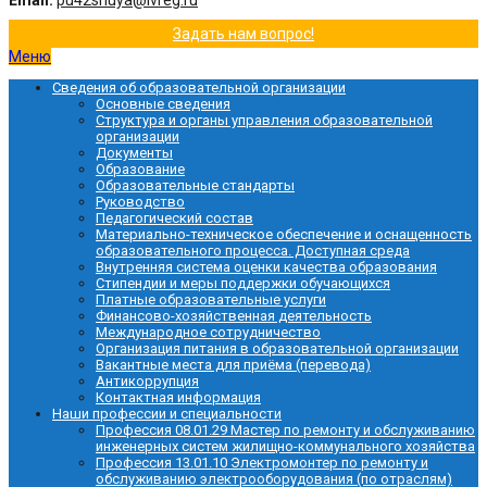
Email:
pu42shuya@ivreg.ru
Задать нам вопрос!
Меню
Сведения об образовательной организации
Основные сведения
Структура и органы управления образовательной
организации
Документы
Образование
Образовательные стандарты
Руководство
Педагогический состав
Материально-техническое обеспечение и оснащенность
образовательного процесса. Доступная среда
Внутренняя система оценки качества образования
Стипендии и меры поддержки обучающихся
Платные образовательные услуги
Финансово-хозяйственная деятельность
Международное сотрудничество
Организация питания в образовательной организации
Вакантные места для приёма (перевода)
Антикоррупция
Контактная информация
Наши профессии и специальности
Профессия 08.01.29 Мастер по ремонту и обслуживанию
инженерных систем жилищно-коммунального хозяйства
Профессия 13.01.10 Электромонтер по ремонту и
обслуживанию электрооборудования (по отраслям)