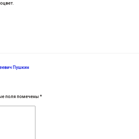
тоцвет.
еевич Пушкин
ые поля помечены
*