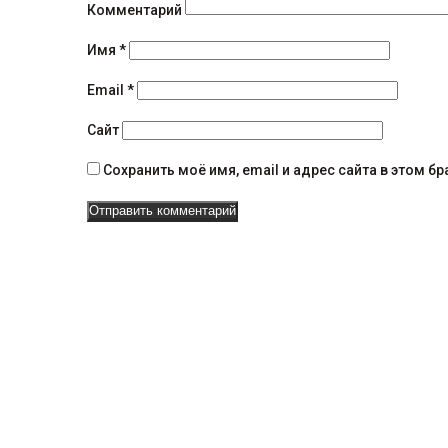
и
Комментарий
я
Имя
*
н
Email
*
а
Сайт
в
Сохранить моё имя, email и адрес сайта в этом 
и
г
а
ц
и
и