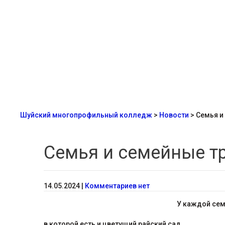
Шуйский многопрофильный колледж
>
Новости
>
Семья и
Семья и семейные т
14.05.2024
|
Комментариев нет
У каждой сем
в которой есть и цветущий райский сад,