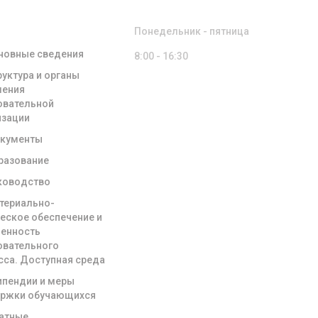
ЕНИЯ ОБ
РЕЖИМ РАБОТЫ
ЗОВАТЕЛЬНОЙ
НИЗАЦИИ
Понедельник - пятница
новные сведения
8:00 - 16:30
руктура и органы
ления
овательной
изации
кументы
разование
ководство
териально-
ческое обеспечение и
енность
овательного
сса. Доступная среда
ипендии и меры
ржки обучающихся
атные