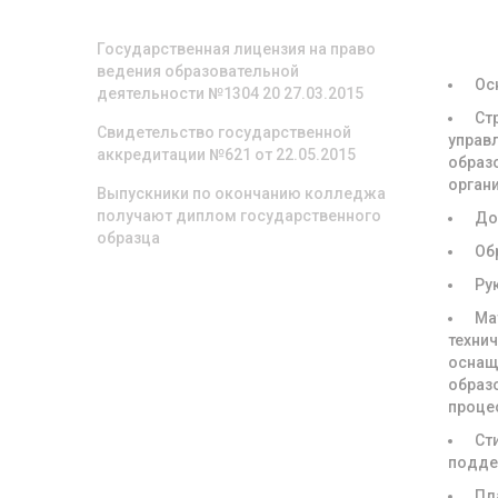
О НАС
СВЕД
ОБРА
ОРГА
Государственная лицензия на право
ведения образовательной
Ос
деятельности №1304 20 27.03.2015
Ст
Свидетельство государственной
управ
аккредитации №621 от 22.05.2015
образ
орган
Выпускники по окончанию колледжа
получают диплом государственного
До
образца
Об
Ру
Ма
техни
оснащ
образ
проце
Ст
подде
Пл