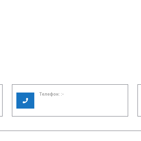
Телефон:
8 (49351) 3-01-17
8 (49351) 3-06-37