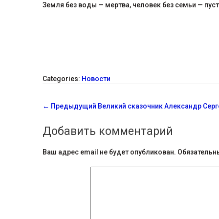
Земля без воды — мертва, человек без семьи — пус
Categories:
Новости
С
←
Предыдущий
Великий сказочник Александр Серг
о
Добавить комментарий
о
б
Ваш адрес email не будет опубликован.
Обязательн
щ
е
н