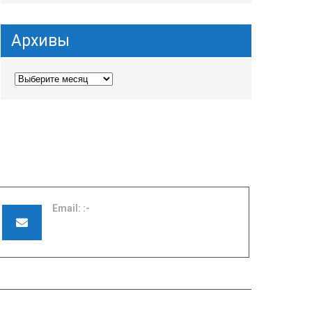
Архивы
Email:
pu42shuya@ivreg.ru