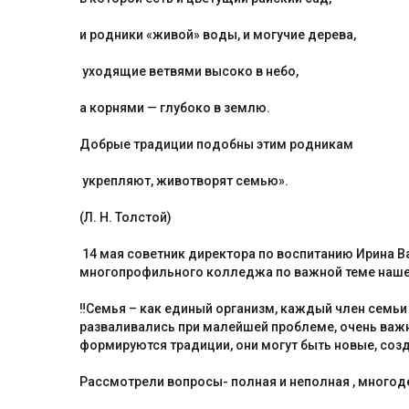
и родники «живой» воды, и могучие дерева,
уходящие ветвями высоко в небо,
а корнями — глубоко в землю.
Добрые традиции подобны этим родникам
укрепляют, животворят семью».
(Л. Н. Толстой)
14 мая советник директора по воспитанию Ирина В
многопрофильного колледжа по важной теме наше
‼Семья – как единый организм, каждый член семьи 
разваливались при малейшей проблеме, очень важн
формируются традиции, они могут быть новые, соз
Рассмотрели вопросы- полная и неполная , многод