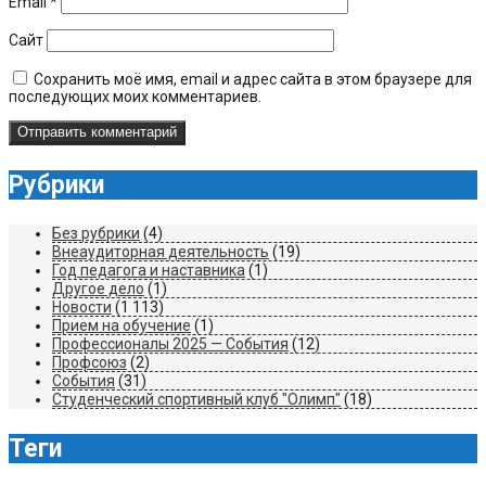
Email
*
Сайт
Сохранить моё имя, email и адрес сайта в этом браузере для
последующих моих комментариев.
Рубрики
Без рубрики
(4)
Внеаудиторная деятельность
(19)
Год педагога и наставника
(1)
Другое дело
(1)
Новости
(1 113)
Прием на обучение
(1)
Профессионалы 2025 — События
(12)
Профсоюз
(2)
События
(31)
Студенческий спортивный клуб "Олимп"
(18)
Теги