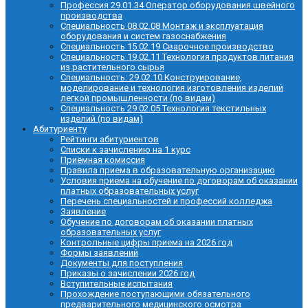
Профессия 29.01.34 Оператор оборудования швейного
производства
Специальность 08.02.08 Монтаж и эксплуатация
оборудования и систем газоснабжения
Специальность 15.02.19 Сварочное производство
Специальность 19.02.11 Технология продуктов питания
из растительного сырья
Специальность: 29.02.10 Конструирование,
моделирование и технология изготовления изделий
легкой промышленности (по видам)
Специальность 29.02.05 Технология текстильных
изделий (по видам)
Абитуриенту
Рейтинги абитуриентов
Списки к зачислению на 1 курс
Приёмная комиссия
Правила приема в образовательную организацию
Условия приема на обучение по договорам об оказании
платных образовательных услуг
Перечень специальностей и профессий колледжа
Заявление
Обучение по договорам об оказании платных
образовательных услуг
Контрольные цифры приема на 2026 год
Формы заявлений
Документы для поступления
Приказы о зачислении 2026 год
Вступительные испытания
Прохождение поступающими обязательного
предварительного медицинского осмотра