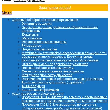
Email:
pu42shuya@ivreg.ru
Задать нам вопрос!
Меню
Сведения об образовательной организации
Основные сведения
Структура и органы управления образовательной
организации
Документы
Образование
Образовательные стандарты
Руководство
Педагогический состав
Материально-техническое обеспечение и оснащенность
образовательного процесса. Доступная среда
Внутренняя система оценки качества образования
Стипендии и меры поддержки обучающихся
Платные образовательные услуги
Финансово-хозяйственная деятельность
Международное сотрудничество
Организация питания в образовательной организации
Вакантные места для приёма (перевода)
Антикоррупция
Контактная информация
Наши профессии и специальности
Профессия 08.01.29 Мастер по ремонту и обслуживанию
инженерных систем жилищно-коммунального хозяйства
Профессия 13.01.10 Электромонтер по ремонту и
обслуживанию электрооборудования (по отраслям)