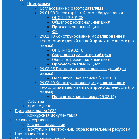
Программы
Согласование с работодателями
29.01.08 Оператор Швейного оборудования
ОПОП-П 29.01.08
Общепрофессиональный цикл
Профессиональный цикл
ФК
29.02.10 Конструирование, моделирование и
технология изделий легкой промышленности (по
видам)
ОПОП-П 29.02.10
Социально-гуманитарный цикл
Общепрофессиональный цикл
Профессиональный цикл
29.02.05 Технология текстильных изделий (по
видам)
Пояснительная записка (29.02.05)
29.02.10 Конструирование, моделирование и
технология изделий легкой промышленности (по
видам)
Пояснительная записка (29.02.10)
События
Другое дело
Профессионалы 2025
Конкурсная документация
Услуги и сервисы
Расписание занятий
Доступы к электронным образовательным ресурсам
Наставничество
Молодежный медиацентр