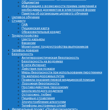
Общежитие
Информация о возможности приема заявлений и
необходимых документов в электронной форме
Памятка об организации целевого обучения
Целевое обучение
Студенту
ГИА
Пушкинская карта
Образовательный кредит
Трудоустройство
Центр карьеры
Вакансии
Мониторинг трудоустройства выпускников
Телефон доверия
Безопасность
Антитеррористическая безопасность
Безопасность на водоемах
В сети Интернет
Действия при пожаре
Меры безопасности при использовании пиротехники
На железнодорожных путях
Правила оказания первой медицинской помощи
Дорожная безопасность
Противодействие терроризму
Школа молодого родителя
Осторожно: тюбинг
Пищевые отравления
Злоупотребление алкоголем
Телефоны экстренных служб
Федеральный проект «Профессионалитет»