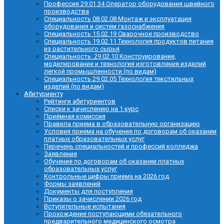
Профессия 29.01.34 Оператор оборудования швейного
производства
Специальность 08.02.08 Монтаж и эксплуатация
оборудования и систем газоснабжения
Специальность 15.02.19 Сварочное производство
Специальность 19.02.11 Технология продуктов питания
из растительного сырья
Специальность: 29.02.10 Конструирование,
моделирование и технология изготовления изделий
легкой промышленности (по видам)
Специальность 29.02.05 Технология текстильных
изделий (по видам)
Абитуриенту
Рейтинги абитуриентов
Списки к зачислению на 1 курс
Приёмная комиссия
Правила приема в образовательную организацию
Условия приема на обучение по договорам об оказании
платных образовательных услуг
Перечень специальностей и профессий колледжа
Заявление
Обучение по договорам об оказании платных
образовательных услуг
Контрольные цифры приема на 2026 год
Формы заявлений
Документы для поступления
Приказы о зачислении 2026 год
Вступительные испытания
Прохождение поступающими обязательного
предварительного медицинского осмотра