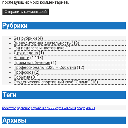
последующих моих комментариев.
Рубрики
Без рубрики
(4)
Внеаудиторная деятельность
(19)
Год педагога и наставника
(1)
Другое дело
(1)
Новости
(1 113)
Прием на обучение
(1)
Профессионалы 2025 — События
(12)
Профсоюз
(2)
События
(31)
Студенческий спортивный клуб "Олимп"
(18)
Теги
баскетбол
здоровье
служба в армии
соревнования
спорт
химия
Архивы