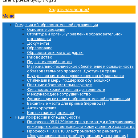
Email:
pu42shuya@ivreg.ru
Задать нам вопрос!
Меню
Сведения об образовательной организации
Основные сведения
Структура и органы управления образовательной
организации
Документы
Образование
Образовательные стандарты
Руководство
Педагогический состав
Материально-техническое обеспечение и оснащенность
образовательного процесса. Доступная среда
Внутренняя система оценки качества образования
Стипендии и меры поддержки обучающихся
Платные образовательные услуги
Финансово-хозяйственная деятельность
Международное сотрудничество
Организация питания в образовательной организации
Вакантные места для приёма (перевода)
Антикоррупция
Контактная информация
Наши профессии и специальности
Профессия 08.01.29 Мастер по ремонту и обслуживанию
инженерных систем жилищно-коммунального хозяйства
Профессия 13.01.10 Электромонтер по ремонту и
обслуживанию электрооборудования (по отраслям)