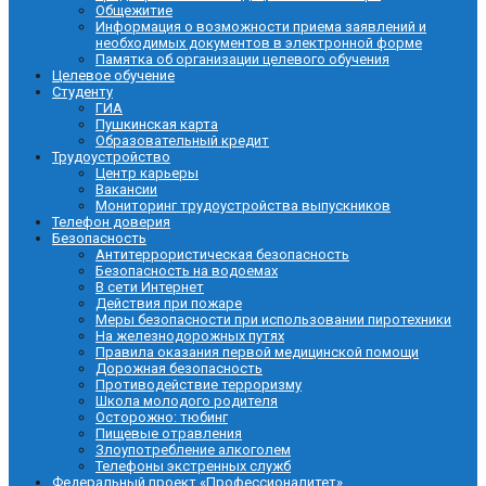
Общежитие
Информация о возможности приема заявлений и
необходимых документов в электронной форме
Памятка об организации целевого обучения
Целевое обучение
Студенту
ГИА
Пушкинская карта
Образовательный кредит
Трудоустройство
Центр карьеры
Вакансии
Мониторинг трудоустройства выпускников
Телефон доверия
Безопасность
Антитеррористическая безопасность
Безопасность на водоемах
В сети Интернет
Действия при пожаре
Меры безопасности при использовании пиротехники
На железнодорожных путях
Правила оказания первой медицинской помощи
Дорожная безопасность
Противодействие терроризму
Школа молодого родителя
Осторожно: тюбинг
Пищевые отравления
Злоупотребление алкоголем
Телефоны экстренных служб
Федеральный проект «Профессионалитет»