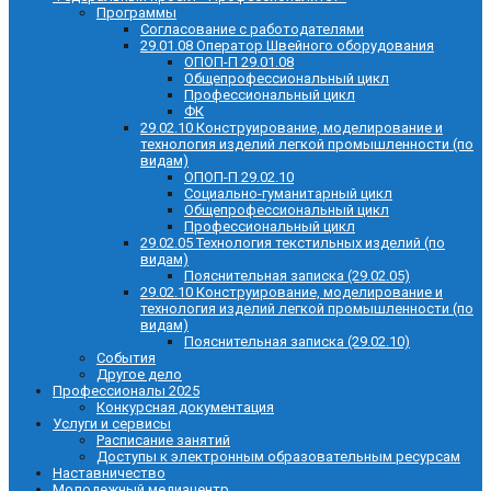
Программы
Согласование с работодателями
29.01.08 Оператор Швейного оборудования
ОПОП-П 29.01.08
Общепрофессиональный цикл
Профессиональный цикл
ФК
29.02.10 Конструирование, моделирование и
технология изделий легкой промышленности (по
видам)
ОПОП-П 29.02.10
Социально-гуманитарный цикл
Общепрофессиональный цикл
Профессиональный цикл
29.02.05 Технология текстильных изделий (по
видам)
Пояснительная записка (29.02.05)
29.02.10 Конструирование, моделирование и
технология изделий легкой промышленности (по
видам)
Пояснительная записка (29.02.10)
События
Другое дело
Профессионалы 2025
Конкурсная документация
Услуги и сервисы
Расписание занятий
Доступы к электронным образовательным ресурсам
Наставничество
Молодежный медиацентр