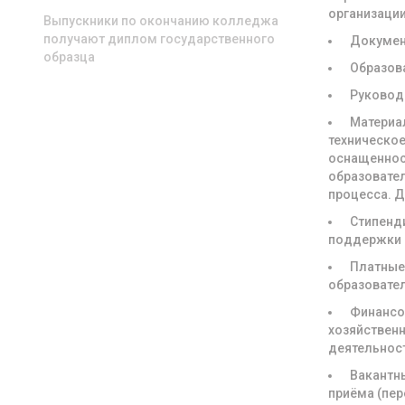
организаци
Выпускники по окончанию колледжа
получают диплом государственного
Докуме
образца
Образов
Руковод
Материа
техническое
оснащенно
образовате
процесса. 
Стипенд
поддержки
Платны
образовате
Финансо
хозяйствен
деятельнос
Вакантн
приёма (пе