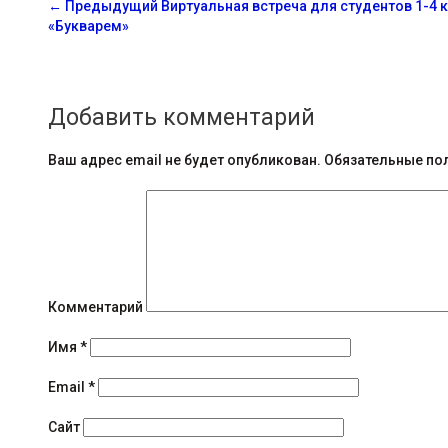
С
←
Предыдущий
Виртуальная встреча для студентов 1-4
«Букварем»
о
о
б
Добавить комментарий
щ
Ваш адрес email не будет опубликован.
Обязательные по
е
н
и
я
Комментарий
н
Имя
*
а
в
Email
*
и
Сайт