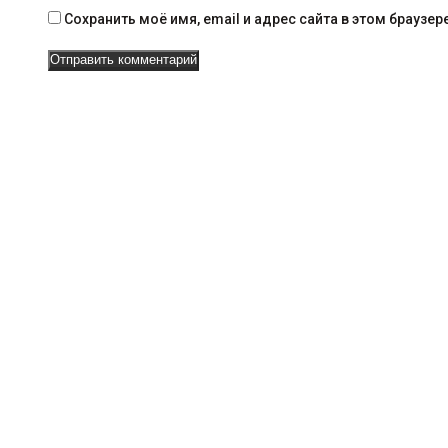
г
Сохранить моё имя, email и адрес сайта в этом брауз
а
ц
и
и