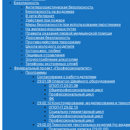
Безопасность
Антитеррористическая безопасность
Безопасность на водоемах
В сети Интернет
Действия при пожаре
Меры безопасности при использовании пиротехники
На железнодорожных путях
Правила оказания первой медицинской помощи
Дорожная безопасность
Противодействие терроризму
Школа молодого родителя
Осторожно: тюбинг
Пищевые отравления
Злоупотребление алкоголем
Телефоны экстренных служб
Федеральный проект «Профессионалитет»
Программы
Согласование с работодателями
29.01.08 Оператор Швейного оборудования
ОПОП-П 29.01.08
Общепрофессиональный цикл
Профессиональный цикл
ФК
29.02.10 Конструирование, моделирование и техно
ОПОП-П 29.02.10
Социально-гуманитарный цикл
Общепрофессиональный цикл
Профессиональный цикл
29.02.05 Технология текстильных изделий (по видам
Пояснительная записка (29.02.05)