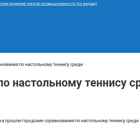
логия изделий легкой промышленности (по видам)
внования по настольному теннису среди
по настольному теннису с
жа прошли городские соревнования по настольному теннису среди 