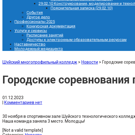
29.02.10 Конструирование, моделирование и техно
Пояснительная записка (29.02.10)
События
Другое дело
Профессионалы 2025
Конкурсная документация
Услуги и сервисы
Расписание занятий
Доступы к электронным образовательным ресурсам
Наставничество
Молодежный медиацентр
Шуйский многопрофильный колледж
>
Новости
>
Городские соре
Городские соревнования 
01.12.2023
|
Комментариев нет
30 ноября в спортивном зале Шуйского технологического коллед
Наша команда заняла 3 место. Молодцы!
[Not a valid template]
Categories:
Новости