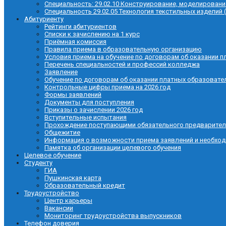
Специальность: 29.02.10 Конструирование, моделировани
Специальность 29.02.05 Технология текстильных изделий 
Абитуриенту
Рейтинги абитуриентов
Списки к зачислению на 1 курс
Приёмная комиссия
Правила приема в образовательную организацию
Условия приема на обучение по договорам об оказании п
Перечень специальностей и профессий колледжа
Заявление
Обучение по договорам об оказании платных образовате
Контрольные цифры приема на 2026 год
Формы заявлений
Документы для поступления
Приказы о зачислении 2026 год
Вступительные испытания
Прохождение поступающими обязательного предварител
Общежитие
Информация о возможности приема заявлений и необхо
Памятка об организации целевого обучения
Целевое обучение
Студенту
ГИА
Пушкинская карта
Образовательный кредит
Трудоустройство
Центр карьеры
Вакансии
Мониторинг трудоустройства выпускников
Телефон доверия