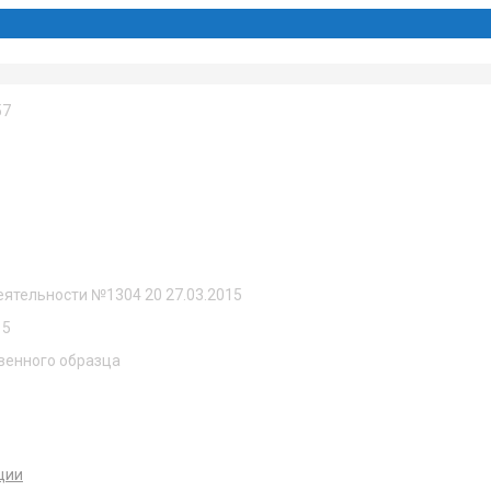
57
еятельности №1304 20 27.03.2015
15
венного образца
ции