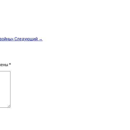
 войны»
Следующий
→
чены
*