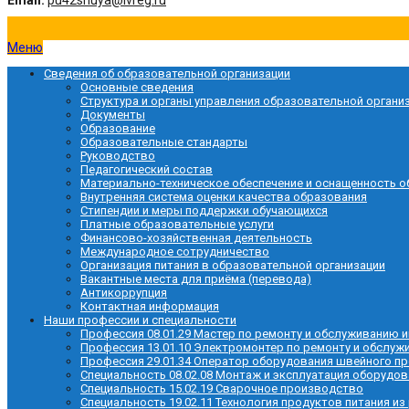
Email:
pu42shuya@ivreg.ru
Меню
Сведения об образовательной организации
Основные сведения
Структура и органы управления образовательной органи
Документы
Образование
Образовательные стандарты
Руководство
Педагогический состав
Материально-техническое обеспечение и оснащенность о
Внутренняя система оценки качества образования
Стипендии и меры поддержки обучающихся
Платные образовательные услуги
Финансово-хозяйственная деятельность
Международное сотрудничество
Организация питания в образовательной организации
Вакантные места для приёма (перевода)
Антикоррупция
Контактная информация
Наши профессии и специальности
Профессия 08.01.29 Мастер по ремонту и обслуживанию
Профессия 13.01.10 Электромонтер по ремонту и обслу
Профессия 29.01.34 Оператор оборудования швейного п
Специальность 08.02.08 Монтаж и эксплуатация оборудов
Специальность 15.02.19 Сварочное производство
Специальность 19.02.11 Технология продуктов питания из