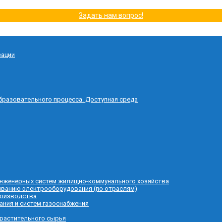
Задать нам вопрос!
зации
бразовательного процесса. Доступная среда
 инженерных систем жилищно-коммунального хозяйства
живанию электрооборудования (по отраслям)
роизводства
ания и систем газоснабжения
 растительного сырья