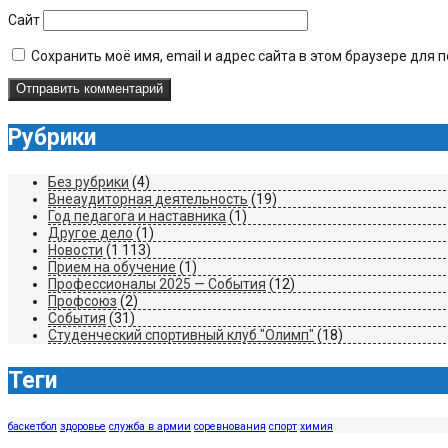
Сайт
Сохранить моё имя, email и адрес сайта в этом браузере дл
Рубрики
Без рубрики
(4)
Внеаудиторная деятельность
(19)
Год педагога и наставника
(1)
Другое дело
(1)
Новости
(1 113)
Прием на обучение
(1)
Профессионалы 2025 — События
(12)
Профсоюз
(2)
События
(31)
Студенческий спортивный клуб "Олимп"
(18)
Теги
баскетбол
здоровье
служба в армии
соревнования
спорт
химия