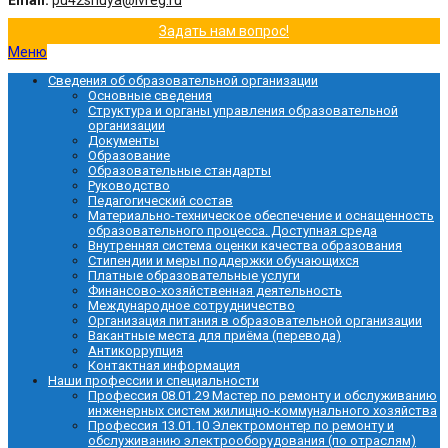
Email:
pu42shuya@ivreg.ru
Задать нам вопрос!
Меню
Сведения об образовательной организации
Основные сведения
Структура и органы управления образовательной
организации
Документы
Образование
Образовательные стандарты
Руководство
Педагогический состав
Материально-техническое обеспечение и оснащенность
образовательного процесса. Доступная среда
Внутренняя система оценки качества образования
Стипендии и меры поддержки обучающихся
Платные образовательные услуги
Финансово-хозяйственная деятельность
Международное сотрудничество
Организация питания в образовательной организации
Вакантные места для приёма (перевода)
Антикоррупция
Контактная информация
Наши профессии и специальности
Профессия 08.01.29 Мастер по ремонту и обслуживанию
инженерных систем жилищно-коммунального хозяйства
Профессия 13.01.10 Электромонтер по ремонту и
обслуживанию электрооборудования (по отраслям)