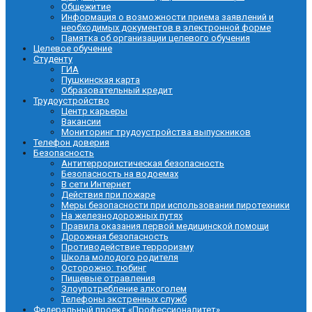
Общежитие
Информация о возможности приема заявлений и
необходимых документов в электронной форме
Памятка об организации целевого обучения
Целевое обучение
Студенту
ГИА
Пушкинская карта
Образовательный кредит
Трудоустройство
Центр карьеры
Вакансии
Мониторинг трудоустройства выпускников
Телефон доверия
Безопасность
Антитеррористическая безопасность
Безопасность на водоемах
В сети Интернет
Действия при пожаре
Меры безопасности при использовании пиротехники
На железнодорожных путях
Правила оказания первой медицинской помощи
Дорожная безопасность
Противодействие терроризму
Школа молодого родителя
Осторожно: тюбинг
Пищевые отравления
Злоупотребление алкоголем
Телефоны экстренных служб
Федеральный проект «Профессионалитет»