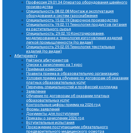
Профессия 29.01.34 Оператор оборудования швейного
производства
Специальность 08.02.08 Монтаж и эксплуатация
оборудования и систем газоснабжения
Специальность 15.02.19 Сварочное производство
Специальность 19.02.11 Технология продуктов питания
из растительного сырья
Специальность: 29.02.10 Конструирование,
моделирование и технология изготовления изделий
легкой промышленности (по видам)
Специальность 29.02.05 Технология текстильных
изделий (по видам)
Абитуриенту
Рейтинги абитуриентов
Списки к зачислению на 1 курс
Приёмная комиссия
Правила приема в образовательную организацию
Условия приема на обучение по договорам об оказании
платных образовательных услуг
Перечень специальностей и профессий колледжа
Заявление
Обучение по договорам об оказании платных
образовательных услуг
Контрольные цифры приема на 2026 год
Формы заявлений
Документы для поступления
Приказы о зачислении 2026 год
Вступительные испытания
Прохождение поступающими обязательного
предварительного медицинского осмотра