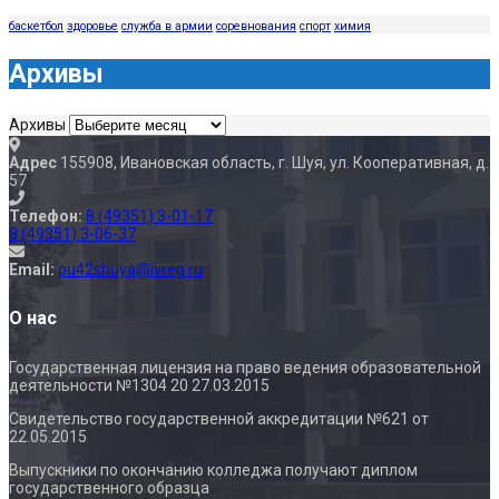
баскетбол
здоровье
служба в армии
соревнования
спорт
химия
Архивы
Архивы
Адрес
155908, Ивановская область, г. Шуя, ул. Кооперативная, д.
57
Телефон:
8 (49351) 3-01-17
8 (49351) 3-06-37
Email:
pu42shuya@ivreg.ru
О нас
Государственная лицензия на право ведения образовательной
деятельности №1304 20 27.03.2015
Свидетельство государственной аккредитации №621 от
22.05.2015
Выпускники по окончанию колледжа получают диплом
государственного образца