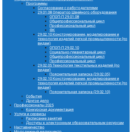
Программы
Согласование с работодателями
29.01.08 Оператор Швейного оборудования
ОПОП-П 29.01.08
Общепрофессиональный цикл
Профессиональный цикл
ФК
29.02.10 Конструирование, моделирование и
технология изделий легкой промышленности (по
видам)
ОПОП-П 29.02.10
Социально-гуманитарный цикл
Общепрофессиональный цикл
Профессиональный цикл
29.02.05 Технология текстильных изделий (по
видам)
Пояснительная записка (29.02.05)
29.02.10 Конструирование, моделирование и
технология изделий легкой промышленности (по
видам)
Пояснительная записка (29.02.10)
События
Другое дело
Профессионалы 2025
Конкурсная документация
Услуги и сервисы
Расписание занятий
Доступы к электронным образовательным ресурсам
Наставничество
Молодежный медиацентр