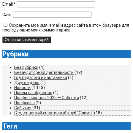
Email
*
Сайт
Сохранить моё имя, email и адрес сайта в этом браузере для
последующих моих комментариев.
Рубрики
Без рубрики
(4)
Внеаудиторная деятельность
(19)
Год педагога и наставника
(1)
Другое дело
(1)
Новости
(1 113)
Прием на обучение
(1)
Профессионалы 2025 — События
(12)
Профсоюз
(2)
События
(31)
Студенческий спортивный клуб "Олимп"
(18)
Теги