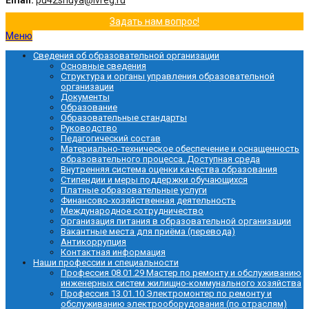
Email:
pu42shuya@ivreg.ru
Задать нам вопрос!
Меню
Сведения об образовательной организации
Основные сведения
Структура и органы управления образовательной
организации
Документы
Образование
Образовательные стандарты
Руководство
Педагогический состав
Материально-техническое обеспечение и оснащенность
образовательного процесса. Доступная среда
Внутренняя система оценки качества образования
Стипендии и меры поддержки обучающихся
Платные образовательные услуги
Финансово-хозяйственная деятельность
Международное сотрудничество
Организация питания в образовательной организации
Вакантные места для приёма (перевода)
Антикоррупция
Контактная информация
Наши профессии и специальности
Профессия 08.01.29 Мастер по ремонту и обслуживанию
инженерных систем жилищно-коммунального хозяйства
Профессия 13.01.10 Электромонтер по ремонту и
обслуживанию электрооборудования (по отраслям)