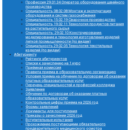
Профессия 29.01.34 Оператор оборудования швейного
производства
Специальность 08.02.08 Монтаж и эксплуатация
оборудования и систем газоснабжения
Специальность 15.02.19 Сварочное производство
Специальность 19.02.11 Технология продуктов питания
из растительного сырья
Специальность: 29.02.10 Конструирование,
моделирование и технология изготовления изделий
легкой промышленности (по видам)
Специальность 29.02.05 Технология текстильных
изделий (по видам)
Абитуриенту
Рейтинги абитуриентов
Списки к зачислению на 1 курс
Приёмная комиссия
Правила приема в образовательную организацию
Условия приема на обучение по договорам об оказании
платных образовательных услуг
Перечень специальностей и профессий колледжа
Заявление
Обучение по договорам об оказании платных
образовательных услуг
Контрольные цифры приема на 2026 год
Формы заявлений
Документы для поступления
Приказы о зачислении 2026 год
Вступительные испытания
Прохождение поступающими обязательного
предварительного медицинского осмотра