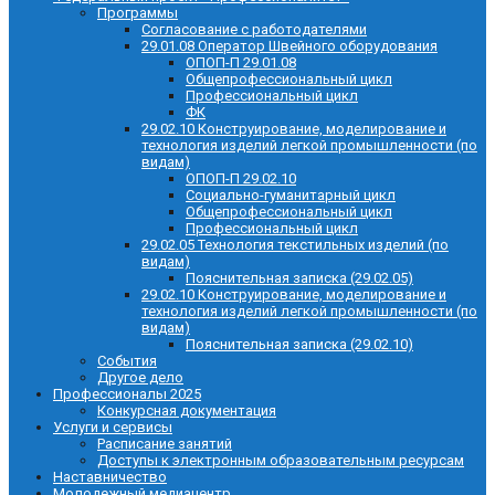
Программы
Согласование с работодателями
29.01.08 Оператор Швейного оборудования
ОПОП-П 29.01.08
Общепрофессиональный цикл
Профессиональный цикл
ФК
29.02.10 Конструирование, моделирование и
технология изделий легкой промышленности (по
видам)
ОПОП-П 29.02.10
Социально-гуманитарный цикл
Общепрофессиональный цикл
Профессиональный цикл
29.02.05 Технология текстильных изделий (по
видам)
Пояснительная записка (29.02.05)
29.02.10 Конструирование, моделирование и
технология изделий легкой промышленности (по
видам)
Пояснительная записка (29.02.10)
События
Другое дело
Профессионалы 2025
Конкурсная документация
Услуги и сервисы
Расписание занятий
Доступы к электронным образовательным ресурсам
Наставничество
Молодежный медиацентр