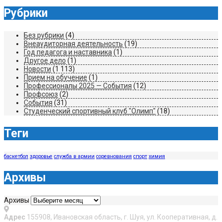
Рубрики
Без рубрики
(4)
Внеаудиторная деятельность
(19)
Год педагога и наставника
(1)
Другое дело
(1)
Новости
(1 113)
Прием на обучение
(1)
Профессионалы 2025 — События
(12)
Профсоюз
(2)
События
(31)
Студенческий спортивный клуб "Олимп"
(18)
Теги
баскетбол
здоровье
служба в армии
соревнования
спорт
химия
Архивы
Архивы
Адрес
155908, Ивановская область, г. Шуя, ул. Кооперативная, д.