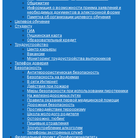
Общежитие
Информация о возможности приема заявлений и
необходимых документов в электронной форме
Памятка об организации целевого обучения
Целевое обучение
Студенту
ГИА
Пушкинская карта
Образовательный кредит
Трудоустройство
Центр карьеры
Вакансии
Мониторинг трудоустройства выпускников
Телефон доверия
Безопасность
Антитеррористическая безопасность
Безопасность на водоемах
В сети Интернет
Действия при пожаре
Меры безопасности при использовании пиротехники
На железнодорожных путях
Правила оказания первой медицинской помощи
Дорожная безопасность
Противодействие терроризму
Школа молодого родителя
Осторожно: тюбинг
Пищевые отравления
Злоупотребление алкоголем
Телефоны экстренных служб
Федеральный проект «Профессионалитет»