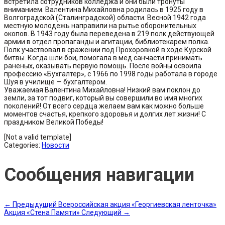
встретила сотрудников колледжа и они были тронуты
вниманием. Валентина Михайловна родилась в 1925 году в
Волгоградской (Сталинградской) области. Весной 1942 года
местную молодежь направили на рытье оборонительных
окопов. В 1943 году была переведена в 219 полк действующей
армии в отдел пропаганды и агитации, библиотекарем полка.
Полк участвовал в сражении под Прохоровкой в ходе Курской
битвы. Когда шли бои, помогала в мед.санчасти принимать
раненых, оказывать первую помощь. После войны освоила
профессию «Бухгалтер», с 1966 по 1998 годы работала в городе
Шуя в училище — бухгалтером.
Уважаемая Валентина Михайловна! Низкий вам поклон до
земли, за тот подвиг, который вы совершили во имя многих
поколений! От всего сердца желаем вам как можно больше
моментов счастья, крепкого здоровья и долгих лет жизни! С
праздником Великой Победы!
[Not a valid template]
Categories:
Новости
Сообщения навигации
←
Предыдущий
Всероссийская акция «Георгиевская ленточка»
Акция «Стена Памяти»
Следующий
→