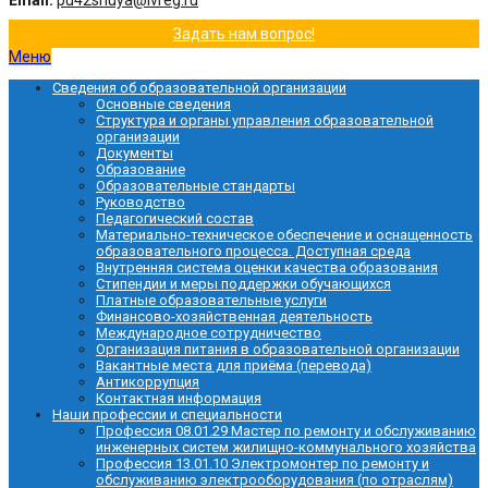
Email:
pu42shuya@ivreg.ru
Задать нам вопрос!
Меню
Сведения об образовательной организации
Основные сведения
Структура и органы управления образовательной
организации
Документы
Образование
Образовательные стандарты
Руководство
Педагогический состав
Материально-техническое обеспечение и оснащенность
образовательного процесса. Доступная среда
Внутренняя система оценки качества образования
Стипендии и меры поддержки обучающихся
Платные образовательные услуги
Финансово-хозяйственная деятельность
Международное сотрудничество
Организация питания в образовательной организации
Вакантные места для приёма (перевода)
Антикоррупция
Контактная информация
Наши профессии и специальности
Профессия 08.01.29 Мастер по ремонту и обслуживанию
инженерных систем жилищно-коммунального хозяйства
Профессия 13.01.10 Электромонтер по ремонту и
обслуживанию электрооборудования (по отраслям)