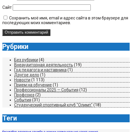
Сайт
Сохранить моё имя, email и адрес сайта в этом браузере для
последующих моих комментариев.
Рубрики
Без рубрики
(4)
Внеаудиторная деятельность
(19)
Год педагога и наставника
(1)
Другое дело
(1)
Новости
(1 113)
Прием на обучение
(1)
Профессионалы 2025 — События
(12)
Профсоюз
(2)
События
(31)
Студенческий спортивный клуб "Олимп"
(18)
Теги
баскетбол
здоровье
служба в армии
соревнования
спорт
химия