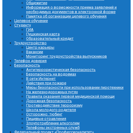
Общежитие
Информация о возможности приема заявлений и
необходимых документов в электронной форме
Памятка об организации целевого обучения
Целевое обучение
Студенту
ГИА
Пушкинская карта
Образовательный кредит
Трудоустройство
Центр карьеры
Вакансии
Мониторинг трудоустройства выпускников
Телефон доверия
Безопасность
Антитеррористическая безопасность
Безопасность на водоемах
В сети Интернет
Действия при пожаре
Меры безопасности при использовании пиротехники
На железнодорожных путях
Правила оказания первой медицинской помощи
Дорожная безопасность
Противодействие терроризму
Школа молодого родителя
Осторожно: тюбинг
Пищевые отравления
Злоупотребление алкоголем
Телефоны экстренных служб
Федеральный проект «Профессионалитет»