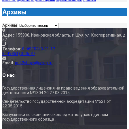
Архивы
Архивы
Адрес
155908, Ивановская область, г. Шуя, ул. Кооперативная, д.
57
Телефон:
8 (49351) 3-01-17
8 (49351) 3-06-37
Email:
pu42shuya@ivreg.ru
О нас
Государственная лицензия на право ведения образовательной
деятельности №1304 20 27.03.2015
Свидетельство государственной аккредитации №621 от
22.05.2015
Выпускники по окончанию колледжа получают диплом
государственного образца