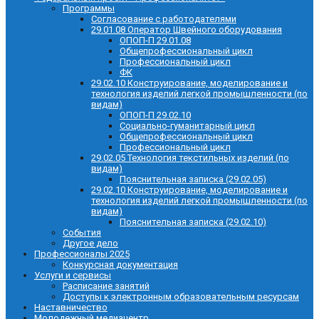
Программы
Согласование с работодателями
29.01.08 Оператор Швейного оборудования
ОПОП-П 29.01.08
Общепрофессиональный цикл
Профессиональный цикл
ФК
29.02.10 Конструирование, моделирование и
технология изделий легкой промышленности (по
видам)
ОПОП-П 29.02.10
Социально-гуманитарный цикл
Общепрофессиональный цикл
Профессиональный цикл
29.02.05 Технология текстильных изделий (по
видам)
Пояснительная записка (29.02.05)
29.02.10 Конструирование, моделирование и
технология изделий легкой промышленности (по
видам)
Пояснительная записка (29.02.10)
События
Другое дело
Профессионалы 2025
Конкурсная документация
Услуги и сервисы
Расписание занятий
Доступы к электронным образовательным ресурсам
Наставничество
Молодежный медиацентр