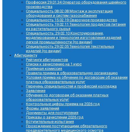
Профессия 29.01.34 Оператор оборудования швейного
производства
Специальность 08.02.08 Монтаж и эксплуатация
оборудования и систем газоснабжения
Специальность 15.02.19 Сварочное производство
Специальность 19.02.11 Технология продуктов питания
из растительного сырья
Специальность: 29.02.10 Конструирование,
моделирование и технология изготовления изделий
легкой промышленности (по видам)
Специальность 29.02.05 Технология текстильных
изделий (по видам)
Абитуриенту
Рейтинги абитуриентов
Списки к зачислению на 1 курс
Приёмная комиссия
Правила приема в образовательную организацию
Условия приема на обучение по договорам об оказании
платных образовательных услуг
Перечень специальностей и профессий колледжа
Заявление
Обучение по договорам об оказании платных
образовательных услуг
Контрольные цифры приема на 2026 год
Формы заявлений
Документы для поступления
Приказы о зачислении 2026 год
Вступительные испытания
Прохождение поступающими обязательного
предварительного медицинского осмотра