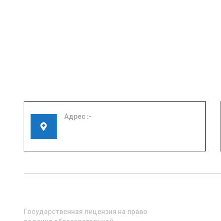
Адрес
155908, Ивановская область, г. Шуя, ул.
Кооперативная, д. 57
О НАС
СВЕДЕНИЯ
ОБРАЗОВА
ОРГАНИЗА
Государственная лицензия на право