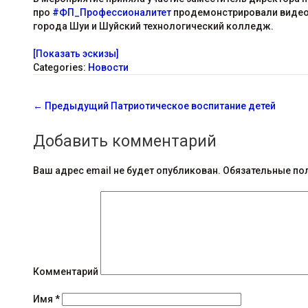
про
#ФП_Профессионалитет
продемонстрировали видео
города Шуи и Шуйский технологический колледж.
[Показать эскизы]
Categories:
Новости
С
←
Предыдущий
Патриотическое воспитание детей
о
Добавить комментарий
о
б
Ваш адрес email не будет опубликован.
Обязательные по
щ
е
н
и
Комментарий
я
Имя
*