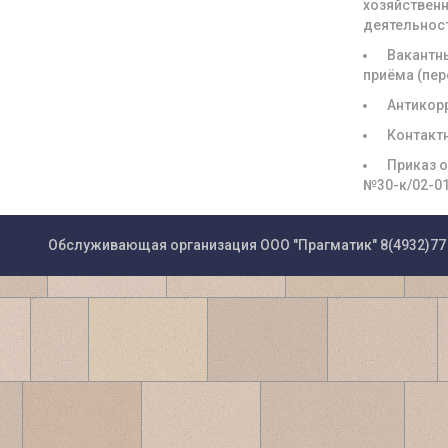
хозяйствен
деятельнос
Вакантн
приёма (пе
Антикор
Контакт
Приказ о
№30-к/02-0
Обслуживающая организация ООО "Прагматик"
8(4932)77 