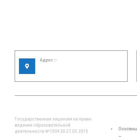
Адрес
155908, Ивановская область, г. Шуя, ул.
Кооперативная, д. 57
О НАС
СВЕДЕНИЯ
ОБРАЗОВА
ОРГАНИЗА
Государственная лицензия на право
ведения образовательной
Основны
деятельности №1304 20 27.03.2015