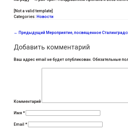
[Not a valid template]
Categories:
Новости
С
←
Предыдущий
Мероприятие, посвященное Сталинградс
о
Добавить комментарий
о
б
Ваш адрес email не будет опубликован.
Обязательные по
щ
е
н
и
Комментарий
я
Имя
*
н
Email
*