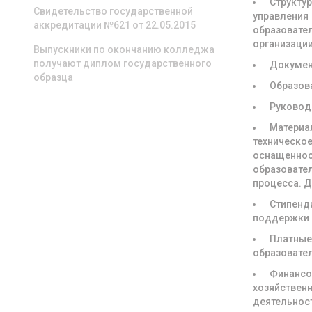
Структур
Свидетельство государственной
управления
аккредитации №621 от 22.05.2015
образовате
организаци
Выпускники по окончанию колледжа
получают диплом государственного
Докуме
образца
Образов
Руковод
Материа
техническое
оснащенно
образовате
процесса. 
Стипенд
поддержки
Платны
образовате
Финансо
хозяйствен
деятельнос