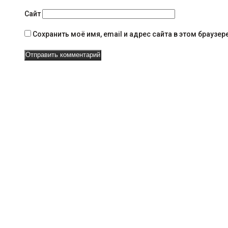
а
Сайт
в
Сохранить моё имя, email и адрес сайта в этом брауз
и
г
а
ц
и
и