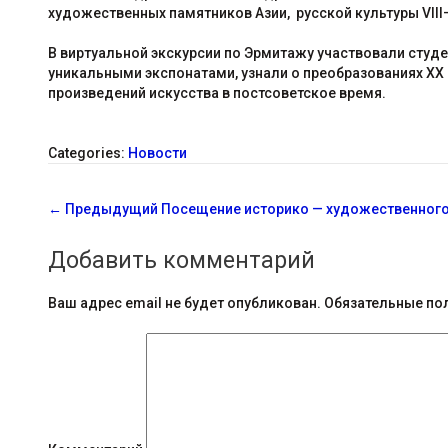
художественных памятников Азии, русской культу
В виртуальной экскурсии по Эрмитажу участвовали студ
уникальными экспонатами, узнали о преобразованиях XX 
произведений искусства в постсоветское время.
Categories:
Новости
С
←
Предыдущий
Посещение историко — художественного 
о
Добавить комментарий
о
б
Ваш адрес email не будет опубликован.
Обязательные по
щ
е
н