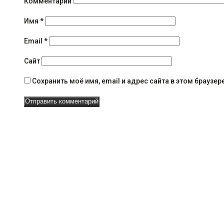
и
Комментарий
я
Имя
*
н
Email
*
а
Сайт
в
Сохранить моё имя, email и адрес сайта в этом брауз
и
г
а
ц
и
и