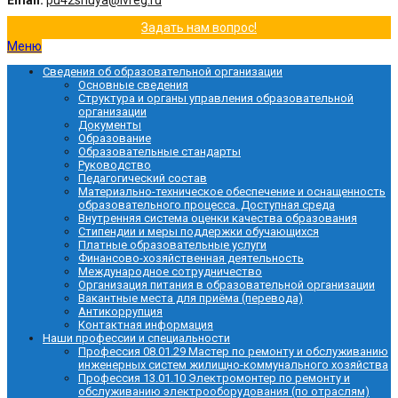
Email:
pu42shuya@ivreg.ru
Задать нам вопрос!
Меню
Сведения об образовательной организации
Основные сведения
Структура и органы управления образовательной
организации
Документы
Образование
Образовательные стандарты
Руководство
Педагогический состав
Материально-техническое обеспечение и оснащенность
образовательного процесса. Доступная среда
Внутренняя система оценки качества образования
Стипендии и меры поддержки обучающихся
Платные образовательные услуги
Финансово-хозяйственная деятельность
Международное сотрудничество
Организация питания в образовательной организации
Вакантные места для приёма (перевода)
Антикоррупция
Контактная информация
Наши профессии и специальности
Профессия 08.01.29 Мастер по ремонту и обслуживанию
инженерных систем жилищно-коммунального хозяйства
Профессия 13.01.10 Электромонтер по ремонту и
обслуживанию электрооборудования (по отраслям)