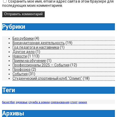
Сохранить моё имя, email и адрес сайта в этом браузере для
последующих моих комментариев.
Рубрики
Без рубрики
(4)
Внеаудиторная деятельность
(19)
Год педагога и наставника
(1)
Другое дело
(1)
Новости
(1 113)
Прием на обучение
(1)
Профессионалы 2025 — События
(12)
Профсоюз
(2)
События
(31)
Студенческий спортивный клуб "Олимп"
(18)
Теги
баскетбол
здоровье
служба в армии
соревнования
спорт
химия
Архивы