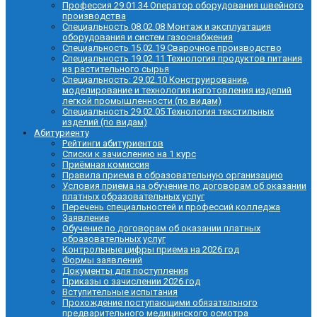
Профессия 29.01.34 Оператор оборудования швейного
производства
Специальность 08.02.08 Монтаж и эксплуатация
оборудования и систем газоснабжения
Специальность 15.02.19 Сварочное производство
Специальность 19.02.11 Технология продуктов питания
из растительного сырья
Специальность: 29.02.10 Конструирование,
моделирование и технология изготовления изделий
легкой промышленности (по видам)
Специальность 29.02.05 Технология текстильных
изделий (по видам)
Абитуриенту
Рейтинги абитуриентов
Списки к зачислению на 1 курс
Приёмная комиссия
Правила приема в образовательную организацию
Условия приема на обучение по договорам об оказании
платных образовательных услуг
Перечень специальностей и профессий колледжа
Заявление
Обучение по договорам об оказании платных
образовательных услуг
Контрольные цифры приема на 2026 год
Формы заявлений
Документы для поступления
Приказы о зачислении 2026 год
Вступительные испытания
Прохождение поступающими обязательного
предварительного медицинского осмотра