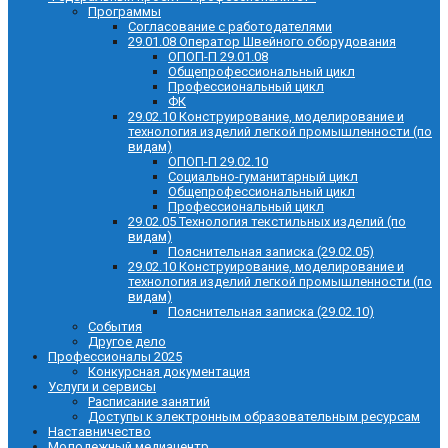
Программы
Согласование с работодателями
29.01.08 Оператор Швейного оборудования
ОПОП-П 29.01.08
Общепрофессиональный цикл
Профессиональный цикл
ФК
29.02.10 Конструирование, моделирование и
технология изделий легкой промышленности (по
видам)
ОПОП-П 29.02.10
Социально-гуманитарный цикл
Общепрофессиональный цикл
Профессиональный цикл
29.02.05 Технология текстильных изделий (по
видам)
Пояснительная записка (29.02.05)
29.02.10 Конструирование, моделирование и
технология изделий легкой промышленности (по
видам)
Пояснительная записка (29.02.10)
События
Другое дело
Профессионалы 2025
Конкурсная документация
Услуги и сервисы
Расписание занятий
Доступы к электронным образовательным ресурсам
Наставничество
Молодежный медиацентр