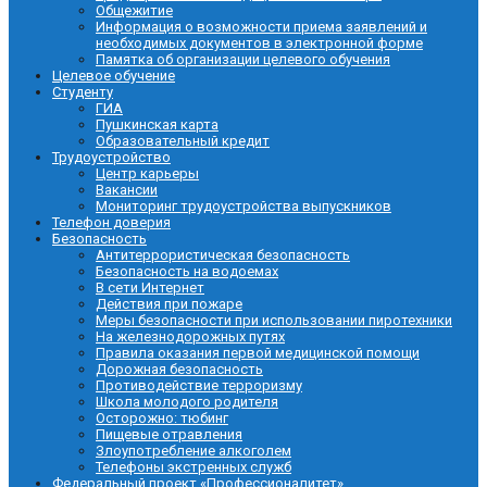
Общежитие
Информация о возможности приема заявлений и
необходимых документов в электронной форме
Памятка об организации целевого обучения
Целевое обучение
Студенту
ГИА
Пушкинская карта
Образовательный кредит
Трудоустройство
Центр карьеры
Вакансии
Мониторинг трудоустройства выпускников
Телефон доверия
Безопасность
Антитеррористическая безопасность
Безопасность на водоемах
В сети Интернет
Действия при пожаре
Меры безопасности при использовании пиротехники
На железнодорожных путях
Правила оказания первой медицинской помощи
Дорожная безопасность
Противодействие терроризму
Школа молодого родителя
Осторожно: тюбинг
Пищевые отравления
Злоупотребление алкоголем
Телефоны экстренных служб
Федеральный проект «Профессионалитет»