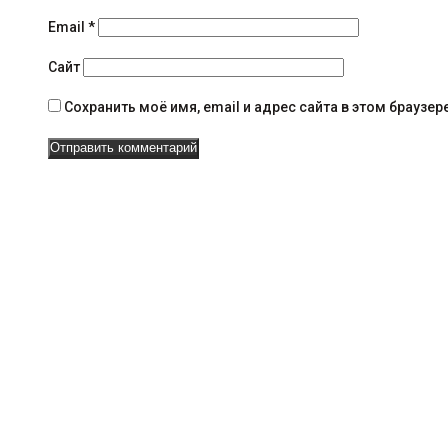
н
Email
*
а
Сайт
в
Сохранить моё имя, email и адрес сайта в этом брауз
и
г
а
ц
и
и