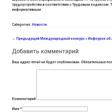
трудоустройства в соответствии с Трудовым кодексом. 
информативным.
Categories:
Новости
С
←
Предыдущий
Международный конкурс « Инфоурок об 
о
Добавить комментарий
о
б
Ваш адрес email не будет опубликован.
Обязательные по
щ
е
н
и
Комментарий
я
Имя
*