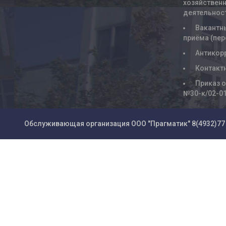
хозяйствен
деятельнос
Вакантн
приёма (пе
Антикор
Контакт
Приказ о
№30-к/02-0
Обслуживающая организация ООО "Прагматик"
8(4932)77 