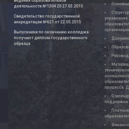
ведения образовательной
Основны
деятельности №1304 20 27.03.2015
Структур
Свидетельство государственной
управления
аккредитации №621 от 22.05.2015
образовате
организаци
Выпускники по окончанию колледжа
получают диплом государственного
Докуме
образца
Образов
Руковод
Материа
техническое
оснащенно
образовате
процесса. 
Стипенд
поддержки
Платны
образовате
Финансо