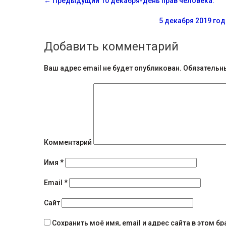
←
Предыдущий
10 декабря-день прав человека.
о
5 декабря 2019 го
о
Добавить комментарий
б
щ
Ваш адрес email не будет опубликован.
Обязательн
е
н
и
я
Комментарий
н
Имя
*
а
Email
*
в
Сайт
и
Сохранить моё имя, email и адрес сайта в этом 