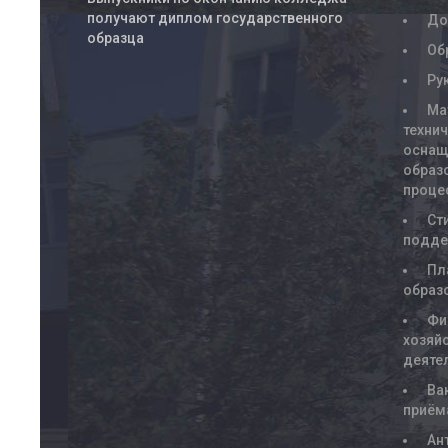
получают диплом государственного
До
образца
Об
Ру
Ма
техни
оснащ
образ
проце
Ст
подде
Пл
образ
Фи
хозяй
деяте
Ва
приём
Ан