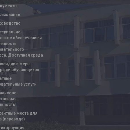
кументы
разование
ководство
териально-
ческое обеспечение и
енность
овательного
сса. Доступная среда
ипендии и меры
ржки обучающихся
атные
овательные услуги
нансово-
ственная
льность
кантные места для
а (перевода)
тикоррупция