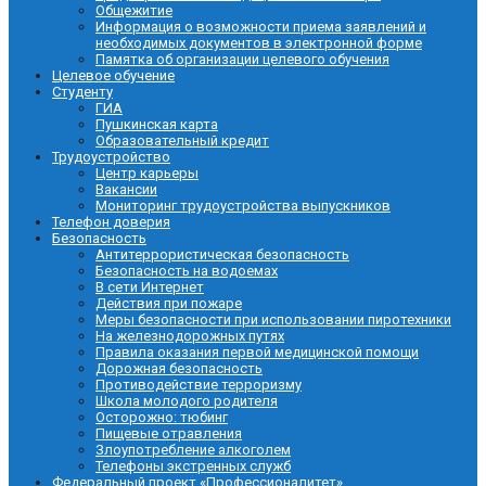
Общежитие
Информация о возможности приема заявлений и
необходимых документов в электронной форме
Памятка об организации целевого обучения
Целевое обучение
Студенту
ГИА
Пушкинская карта
Образовательный кредит
Трудоустройство
Центр карьеры
Вакансии
Мониторинг трудоустройства выпускников
Телефон доверия
Безопасность
Антитеррористическая безопасность
Безопасность на водоемах
В сети Интернет
Действия при пожаре
Меры безопасности при использовании пиротехники
На железнодорожных путях
Правила оказания первой медицинской помощи
Дорожная безопасность
Противодействие терроризму
Школа молодого родителя
Осторожно: тюбинг
Пищевые отравления
Злоупотребление алкоголем
Телефоны экстренных служб
Федеральный проект «Профессионалитет»