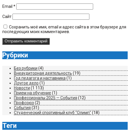
Email
*
Сайт
Сохранить моё имя, email и адрес сайта в этом браузере для
последующих моих комментариев.
Рубрики
Без рубрики
(4)
Внеаудиторная деятельность
(19)
Год педагога и наставника
(1)
Другое дело
(1)
Новости
(1 113)
Прием на обучение
(1)
Профессионалы 2025 — События
(12)
Профсоюз
(2)
События
(31)
Студенческий спортивный клуб "Олимп"
(18)
Теги