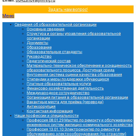
Email:
pu42shuya@ivreg.ru
Задать нам вопрос!
Меню
Сведения об образовательной организации
Основные сведения
Структура и органы управления образовательной
организации
Документы
Образование
Образовательные стандарты
Руководство
Педагогический состав
Материально-техническое обеспечение и оснащенность
образовательного процесса. Доступная среда
Внутренняя система оценки качества образования
Стипендии и меры поддержки обучающихся
Платные образовательные услуги
Финансово-хозяйственная деятельность
Международное сотрудничество
Организация питания в образовательной организации
Вакантные места для приёма (перевода)
Антикоррупция
Контактная информация
Наши профессии и специальности
Профессия 08.01.29 Мастер по ремонту и обслуживанию
инженерных систем жилищно-коммунального хозяйства
Профессия 13.01.10 Электромонтер по ремонту и
обслуживанию электрооборудования (по отраслям)