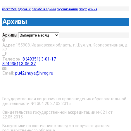
баскетбол
здоровье
служба в армии
соревнования
спорт
химия
Архивы
Архивы
Адрес
155908, Ивановская область, г. Шуя, ул. Кооперативная, д.
57
Телефон:
8 (49351) 3-01-17
8 (49351) 3-06-37
Email:
pu42shuya@ivreg.ru
О нас
Государственная лицензия на право ведения образовательной
деятельности №1304 20 27.03.2015
Свидетельство государственной аккредитации №621 от
22.05.2015
Выпускники по окончанию колледжа получают диплом
государственного образца