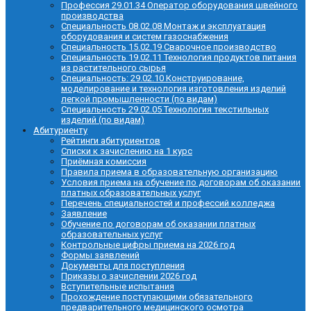
Профессия 29.01.34 Оператор оборудования швейного
производства
Специальность 08.02.08 Монтаж и эксплуатация
оборудования и систем газоснабжения
Специальность 15.02.19 Сварочное производство
Специальность 19.02.11 Технология продуктов питания
из растительного сырья
Специальность: 29.02.10 Конструирование,
моделирование и технология изготовления изделий
легкой промышленности (по видам)
Специальность 29.02.05 Технология текстильных
изделий (по видам)
Абитуриенту
Рейтинги абитуриентов
Списки к зачислению на 1 курс
Приёмная комиссия
Правила приема в образовательную организацию
Условия приема на обучение по договорам об оказании
платных образовательных услуг
Перечень специальностей и профессий колледжа
Заявление
Обучение по договорам об оказании платных
образовательных услуг
Контрольные цифры приема на 2026 год
Формы заявлений
Документы для поступления
Приказы о зачислении 2026 год
Вступительные испытания
Прохождение поступающими обязательного
предварительного медицинского осмотра