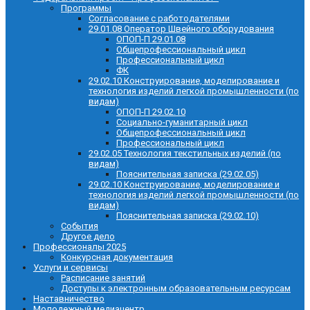
Программы
Согласование с работодателями
29.01.08 Оператор Швейного оборудования
ОПОП-П 29.01.08
Общепрофессиональный цикл
Профессиональный цикл
ФК
29.02.10 Конструирование, моделирование и
технология изделий легкой промышленности (по
видам)
ОПОП-П 29.02.10
Социально-гуманитарный цикл
Общепрофессиональный цикл
Профессиональный цикл
29.02.05 Технология текстильных изделий (по
видам)
Пояснительная записка (29.02.05)
29.02.10 Конструирование, моделирование и
технология изделий легкой промышленности (по
видам)
Пояснительная записка (29.02.10)
События
Другое дело
Профессионалы 2025
Конкурсная документация
Услуги и сервисы
Расписание занятий
Доступы к электронным образовательным ресурсам
Наставничество
Молодежный медиацентр