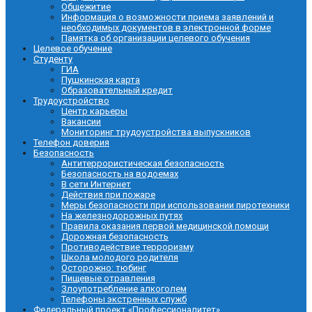
Общежитие
Информация о возможности приема заявлений и
необходимых документов в электронной форме
Памятка об организации целевого обучения
Целевое обучение
Студенту
ГИА
Пушкинская карта
Образовательный кредит
Трудоустройство
Центр карьеры
Вакансии
Мониторинг трудоустройства выпускников
Телефон доверия
Безопасность
Антитеррористическая безопасность
Безопасность на водоемах
В сети Интернет
Действия при пожаре
Меры безопасности при использовании пиротехники
На железнодорожных путях
Правила оказания первой медицинской помощи
Дорожная безопасность
Противодействие терроризму
Школа молодого родителя
Осторожно: тюбинг
Пищевые отравления
Злоупотребление алкоголем
Телефоны экстренных служб
Федеральный проект «Профессионалитет»