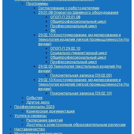
Программы
Согласование с работодателями
29.01.08 Оператор Швейного оборудования
ОПОП-П 29.01.08
Общепрофессиональный цикл
Профессиональный цикл
ФК
29.02.10 Конструирование, моделирование и
технология изделий легкой промышленности (по
видам)
ОПОП-П 29.02.10
Социально-гуманитарный цикл
Общепрофессиональный цикл
Профессиональный цикл
29.02.05 Технология текстильных изделий (по
видам)
Пояснительная записка (29.02.05)
29.02.10 Конструирование, моделирование и
технология изделий легкой промышленности (по
видам)
Пояснительная записка (29.02.10)
События
Другое дело
Профессионалы 2025
Конкурсная документация
Услуги и сервисы
Расписание занятий
Доступы к электронным образовательным ресурсам
Наставничество
Молодежный медиацентр