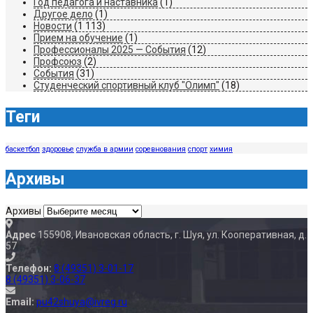
Год педагога и наставника
(1)
Другое дело
(1)
Новости
(1 113)
Прием на обучение
(1)
Профессионалы 2025 — События
(12)
Профсоюз
(2)
События
(31)
Студенческий спортивный клуб "Олимп"
(18)
Теги
баскетбол
здоровье
служба в армии
соревнования
спорт
химия
Архивы
Архивы
Адрес
155908, Ивановская область, г. Шуя, ул. Кооперативная, д.
57
Телефон:
8 (49351) 3-01-17
8 (49351) 3-06-37
Email:
pu42shuya@ivreg.ru