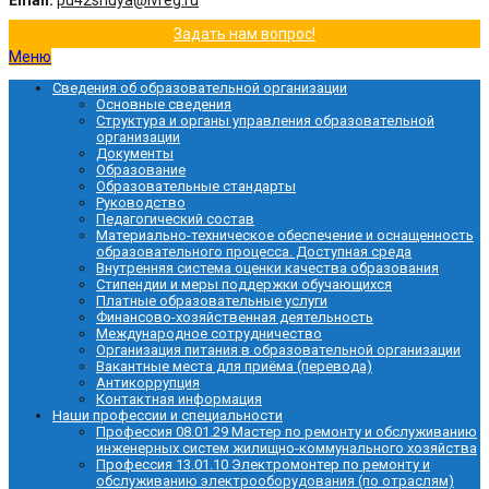
Email:
pu42shuya@ivreg.ru
Задать нам вопрос!
Меню
Сведения об образовательной организации
Основные сведения
Структура и органы управления образовательной
организации
Документы
Образование
Образовательные стандарты
Руководство
Педагогический состав
Материально-техническое обеспечение и оснащенность
образовательного процесса. Доступная среда
Внутренняя система оценки качества образования
Стипендии и меры поддержки обучающихся
Платные образовательные услуги
Финансово-хозяйственная деятельность
Международное сотрудничество
Организация питания в образовательной организации
Вакантные места для приёма (перевода)
Антикоррупция
Контактная информация
Наши профессии и специальности
Профессия 08.01.29 Мастер по ремонту и обслуживанию
инженерных систем жилищно-коммунального хозяйства
Профессия 13.01.10 Электромонтер по ремонту и
обслуживанию электрооборудования (по отраслям)