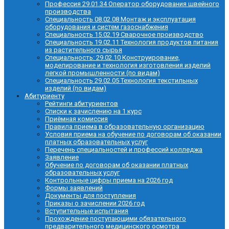
Профессия 29.01.34 Оператор оборудования швейного
производства
Специальность 08.02.08 Монтаж и эксплуатация
оборудования и систем газоснабжения
Специальность 15.02.19 Сварочное производство
Специальность 19.02.11 Технология продуктов питания
из растительного сырья
Специальность: 29.02.10 Конструирование,
моделирование и технология изготовления изделий
легкой промышленности (по видам)
Специальность 29.02.05 Технология текстильных
изделий (по видам)
Абитуриенту
Рейтинги абитуриентов
Списки к зачислению на 1 курс
Приёмная комиссия
Правила приема в образовательную организацию
Условия приема на обучение по договорам об оказании
платных образовательных услуг
Перечень специальностей и профессий колледжа
Заявление
Обучение по договорам об оказании платных
образовательных услуг
Контрольные цифры приема на 2026 год
Формы заявлений
Документы для поступления
Приказы о зачислении 2026 год
Вступительные испытания
Прохождение поступающими обязательного
предварительного медицинского осмотра