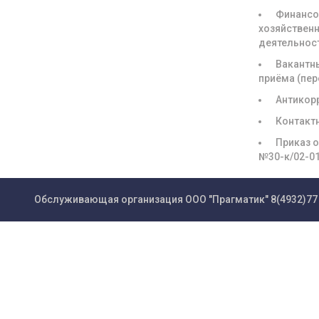
Финансо
хозяйствен
деятельнос
Вакантн
приёма (пе
Антикор
Контакт
Приказ о
№30-к/02-0
Обслуживающая организация ООО "Прагматик"
8(4932)77 