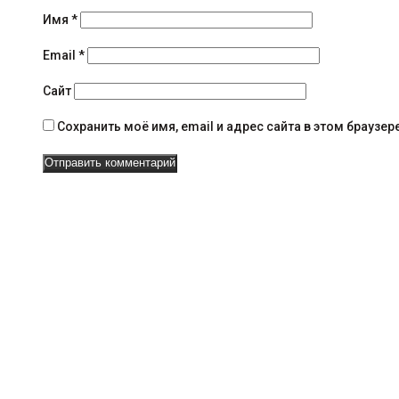
н
Имя
*
а
в
Email
*
и
Сайт
г
Сохранить моё имя, email и адрес сайта в этом брауз
а
ц
и
и