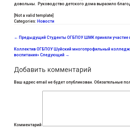
довольны. Руководство детского дома выразило благод
[Not a valid template]
Categories:
Новости
С
←
Предыдущий
Студенты ОГБПОУ ШМК приняли участие в
о
Коллектив ОГБПОУ Шуйский многопрофильный колледж п
о
воспитания»
Следующий
→
б
Добавить комментарий
щ
Ваш адрес email не будет опубликован.
Обязательные по
е
н
и
я
Комментарий