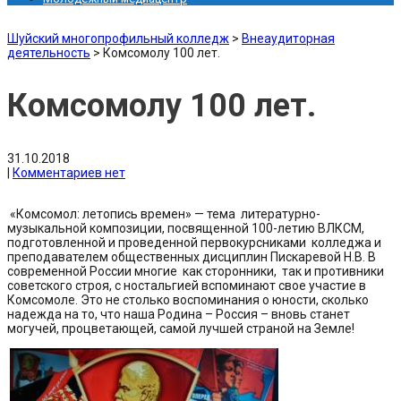
Шуйский многопрофильный колледж
>
Внеаудиторная
деятельность
>
Комсомолу 100 лет.
Комсомолу 100 лет.
31.10.2018
|
Комментариев нет
«Комсомол: летопись времен» — тема литературно-
музыкальной композиции, посвященной 100-летию ВЛКСМ,
подготовленной и проведенной первокурсниками колледжа и
преподавателем общественных дисциплин Пискаревой Н.В.
В
современной России многие как сторонники, так и противники
советского строя, с ностальгией вспоминают свое участие в
Комсомоле. Это не столько воспоминания о юности, сколько
надежда на то, что наша Родина – Россия – вновь станет
могучей, процветающей, самой лучшей страной на Земле!