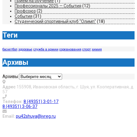
Прием на обучение
(1)
Профессионалы 2025 — События
(12)
Профсоюз
(2)
События
(31)
Студенческий спортивный клуб "Олимп"
(18)
Теги
баскетбол
здоровье
служба в армии
соревнования
спорт
химия
Архивы
Архивы
Адрес
155908, Ивановская область, г. Шуя, ул. Кооперативная, д.
57
Телефон:
8 (49351) 3-01-17
8 (49351) 3-06-37
Email:
pu42shuya@ivreg.ru
О нас