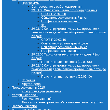
Программы
Согласование с работодателями
29.01.08 Оператор Швейного оборудования
ОПОП-П 29.01.08
Общепрофессиональный цикл
Профессиональный цикл
ФК
29.02.10 Конструирование, моделирование и
технология изделий легкой промышленности (по
видам)
ОПОП-П 29.02.10
Социально-гуманитарный цикл
Общепрофессиональный цикл
Профессиональный цикл
29.02.05 Технология текстильных изделий (по
видам)
Пояснительная записка (29.02.05)
29.02.10 Конструирование, моделирование и
технология изделий легкой промышленности (по
видам)
Пояснительная записка (29.02.10)
События
Другое дело
Профессионалы 2025
Конкурсная документация
Услуги и сервисы
Расписание занятий
Доступы к электронным образовательным ресурсам
Наставничество
Молодежный медиацентр