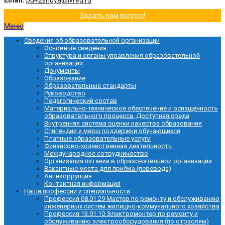
Email:
pu42shuya@ivreg.ru
Задать нам вопрос!
Меню
Сведения об образовательной организации
Основные сведения
Структура и органы управления образовательной
организации
Документы
Образование
Образовательные стандарты
Руководство
Педагогический состав
Материально-техническое обеспечение и оснащенность
образовательного процесса. Доступная среда
Внутренняя система оценки качества образования
Стипендии и меры поддержки обучающихся
Платные образовательные услуги
Финансово-хозяйственная деятельность
Международное сотрудничество
Организация питания в образовательной организации
Вакантные места для приёма (перевода)
Антикоррупция
Контактная информация
Наши профессии и специальности
Профессия 08.01.29 Мастер по ремонту и обслуживанию
инженерных систем жилищно-коммунального хозяйства
Профессия 13.01.10 Электромонтер по ремонту и
обслуживанию электрооборудования (по отраслям)