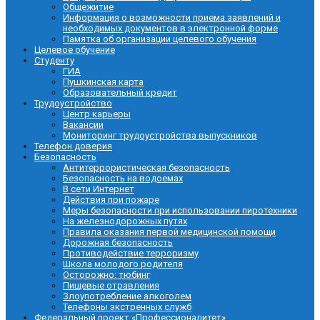
Общежитие
Информация о возможности приема заявлений и
необходимых документов в электронной форме
Памятка об организации целевого обучения
Целевое обучение
Студенту
ГИА
Пушкинская карта
Образовательный кредит
Трудоустройство
Центр карьеры
Вакансии
Мониторинг трудоустройства выпускников
Телефон доверия
Безопасность
Антитеррористическая безопасность
Безопасность на водоемах
В сети Интернет
Действия при пожаре
Меры безопасности при использовании пиротехники
На железнодорожных путях
Правила оказания первой медицинской помощи
Дорожная безопасность
Противодействие терроризму
Школа молодого родителя
Осторожно: тюбинг
Пищевые отравления
Злоупотребление алкоголем
Телефоны экстренных служб
Федеральный проект «Профессионалитет»