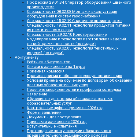
Профессия 29.01.34 Оператор оборудования швейного
производства
Специальность 08.02.08 Монтаж и эксплуатация
оборудования и систем газоснабжения
Специальность 15.02.19 Сварочное производство
Специальность 19.02.11 Технология продуктов питания
из растительного сырья
Специальность: 29.02.10 Конструирование,
моделирование и технология изготовления изделий
легкой промышленности (по видам)
Специальность 29.02.05 Технология текстильных
изделий (по видам)
Абитуриенту
Рейтинги абитуриентов
Списки к зачислению на 1 курс
Приёмная комиссия
Правила приема в образовательную организацию
Условия приема на обучение по договорам об оказании
платных образовательных услуг
Перечень специальностей и профессий колледжа
Заявление
Обучение по договорам об оказании платных
образовательных услуг
Контрольные цифры приема на 2026 год
Формы заявлений
Документы для поступления
Приказы о зачислении 2026 год
Вступительные испытания
Прохождение поступающими обязательного
предварительного медицинского осмотра