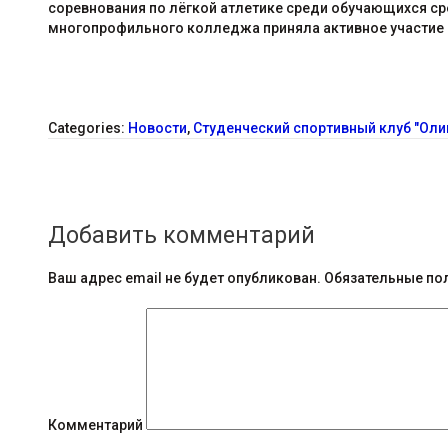
соревнования по лёгкой атлетике среди обучающихся с
многопрофильного колледжа приняла активное участие во 
Categories:
Новости
,
Студенческий спортивный клуб "Оли
С
о
Добавить комментарий
о
б
Ваш адрес email не будет опубликован.
Обязательные по
щ
е
н
и
Комментарий