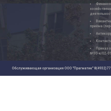
Финансо
хозяйствен
деятельнос
Вакантн
приёма (пе
Антикор
Контакт
Приказ о
№30-к/02-0
Обслуживающая организация ООО "Прагматик"
8(4932)77 