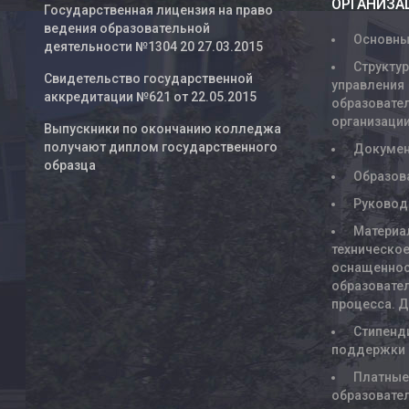
ОРГАНИЗА
Государственная лицензия на право
ведения образовательной
Основны
деятельности №1304 20 27.03.2015
Структур
Свидетельство государственной
управления
аккредитации №621 от 22.05.2015
образовате
организаци
Выпускники по окончанию колледжа
получают диплом государственного
Докуме
образца
Образов
Руковод
Материа
техническое
оснащенно
образовате
процесса. 
Стипенд
поддержки
Платны
образовате