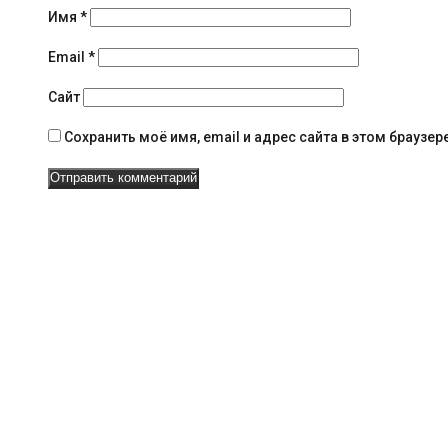
я
Имя
*
н
Email
*
а
Сайт
в
Сохранить моё имя, email и адрес сайта в этом брауз
и
г
а
ц
и
и