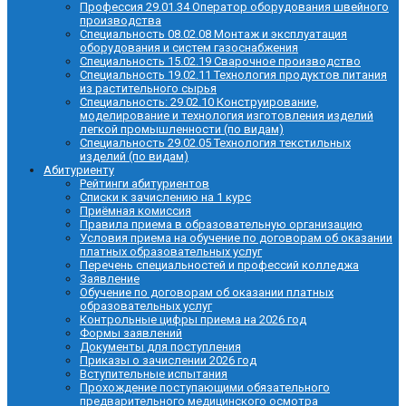
Профессия 29.01.34 Оператор оборудования швейного
производства
Специальность 08.02.08 Монтаж и эксплуатация
оборудования и систем газоснабжения
Специальность 15.02.19 Сварочное производство
Специальность 19.02.11 Технология продуктов питания
из растительного сырья
Специальность: 29.02.10 Конструирование,
моделирование и технология изготовления изделий
легкой промышленности (по видам)
Специальность 29.02.05 Технология текстильных
изделий (по видам)
Абитуриенту
Рейтинги абитуриентов
Списки к зачислению на 1 курс
Приёмная комиссия
Правила приема в образовательную организацию
Условия приема на обучение по договорам об оказании
платных образовательных услуг
Перечень специальностей и профессий колледжа
Заявление
Обучение по договорам об оказании платных
образовательных услуг
Контрольные цифры приема на 2026 год
Формы заявлений
Документы для поступления
Приказы о зачислении 2026 год
Вступительные испытания
Прохождение поступающими обязательного
предварительного медицинского осмотра