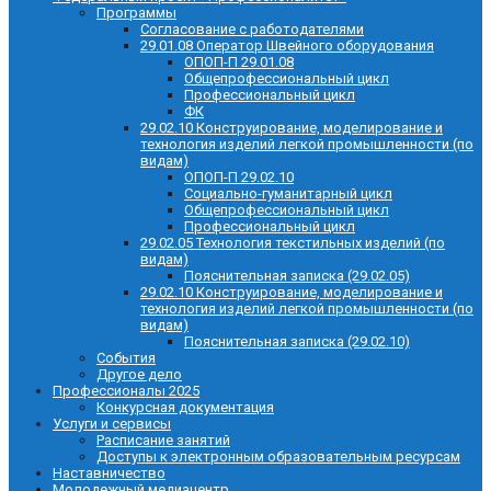
Программы
Согласование с работодателями
29.01.08 Оператор Швейного оборудования
ОПОП-П 29.01.08
Общепрофессиональный цикл
Профессиональный цикл
ФК
29.02.10 Конструирование, моделирование и
технология изделий легкой промышленности (по
видам)
ОПОП-П 29.02.10
Социально-гуманитарный цикл
Общепрофессиональный цикл
Профессиональный цикл
29.02.05 Технология текстильных изделий (по
видам)
Пояснительная записка (29.02.05)
29.02.10 Конструирование, моделирование и
технология изделий легкой промышленности (по
видам)
Пояснительная записка (29.02.10)
События
Другое дело
Профессионалы 2025
Конкурсная документация
Услуги и сервисы
Расписание занятий
Доступы к электронным образовательным ресурсам
Наставничество
Молодежный медиацентр