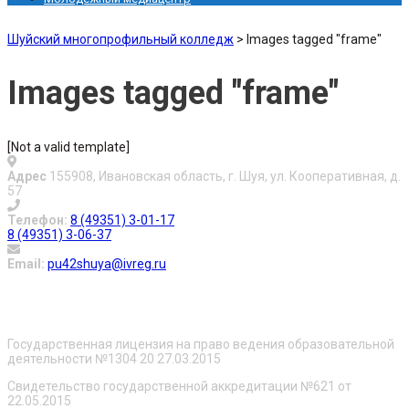
Шуйский многопрофильный колледж
>
Images tagged "frame"
Images tagged "frame"
[Not a valid template]
Адрес
155908, Ивановская область, г. Шуя, ул. Кооперативная, д.
57
Телефон:
8 (49351) 3-01-17
8 (49351) 3-06-37
Email:
pu42shuya@ivreg.ru
О нас
Государственная лицензия на право ведения образовательной
деятельности №1304 20 27.03.2015
Свидетельство государственной аккредитации №621 от
22.05.2015