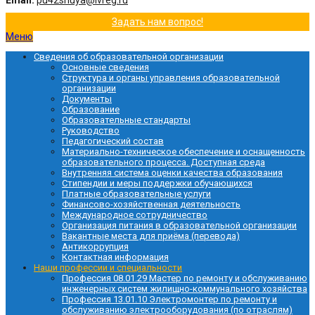
Email:
pu42shuya@ivreg.ru
Задать нам вопрос!
Меню
Сведения об образовательной организации
Основные сведения
Структура и органы управления образовательной
организации
Документы
Образование
Образовательные стандарты
Руководство
Педагогический состав
Материально-техническое обеспечение и оснащенность
образовательного процесса. Доступная среда
Внутренняя система оценки качества образования
Стипендии и меры поддержки обучающихся
Платные образовательные услуги
Финансово-хозяйственная деятельность
Международное сотрудничество
Организация питания в образовательной организации
Вакантные места для приёма (перевода)
Антикоррупция
Контактная информация
Наши профессии и специальности
Профессия 08.01.29 Мастер по ремонту и обслуживанию
инженерных систем жилищно-коммунального хозяйства
Профессия 13.01.10 Электромонтер по ремонту и
обслуживанию электрооборудования (по отраслям)