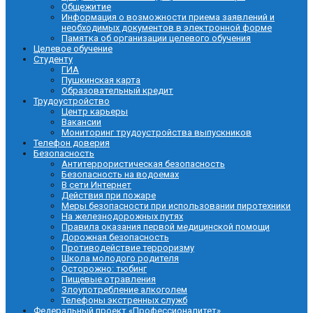
Общежитие
Информация о возможности приема заявлений и
необходимых документов в электронной форме
Памятка об организации целевого обучения
Целевое обучение
Студенту
ГИА
Пушкинская карта
Образовательный кредит
Трудоустройство
Центр карьеры
Вакансии
Мониторинг трудоустройства выпускников
Телефон доверия
Безопасность
Антитеррористическая безопасность
Безопасность на водоемах
В сети Интернет
Действия при пожаре
Меры безопасности при использовании пиротехники
На железнодорожных путях
Правила оказания первой медицинской помощи
Дорожная безопасность
Противодействие терроризму
Школа молодого родителя
Осторожно: тюбинг
Пищевые отравления
Злоупотребление алкоголем
Телефоны экстренных служб
Федеральный проект «Профессионалитет»