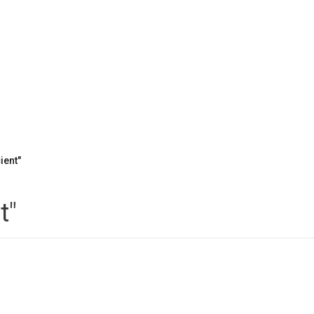
ient"
t"