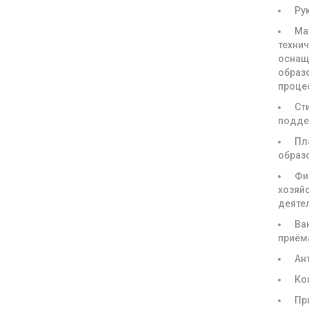
Ру
Ма
техни
оснащ
образ
проце
Ст
подде
Пл
образ
Фи
хозяй
деяте
Ва
приём
Ан
Ко
Пр