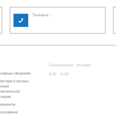
Телефон:
8 (49351) 3-01-17
8 (49351) 3-06-37
ЕНИЯ ОБ
РЕЖИМ РАБОТЫ
ЗОВАТЕЛЬНОЙ
НИЗАЦИИ
Понедельник - пятница
новные сведения
8:00 - 16:30
руктура и органы
ления
овательной
изации
кументы
разование