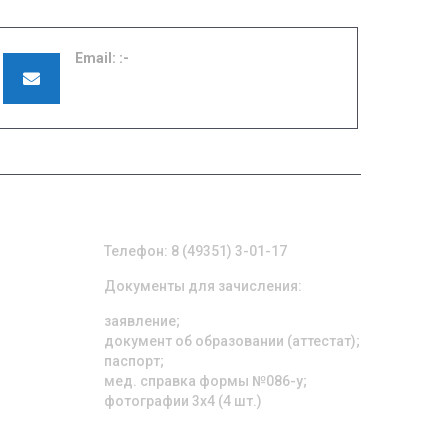
Email:
pu42shuya@ivreg.ru
ПРИЕМНАЯ КОМИССИЯ
Телефон: 8 (49351) 3-01-17
Документы для зачисления:
заявление;
документ об образовании (аттестат);
паспорт;
мед. справка формы №086-у;
фотографии 3х4 (4 шт.)