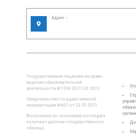
Адрес
155908, Ивановская область, г. Шуя, ул.
Кооперативная, д. 57
О НАС
СВЕД
ОБРА
ОРГА
Государственная лицензия на право
ведения образовательной
Ос
деятельности №1304 20 27.03.2015
Ст
Свидетельство государственной
управ
аккредитации №621 от 22.05.2015
образ
орган
Выпускники по окончанию колледжа
получают диплом государственного
До
образца
Об