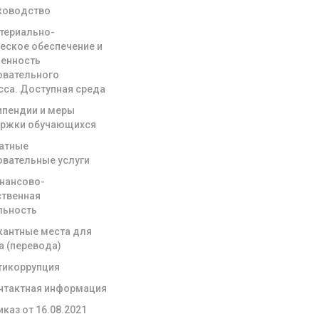
ководство
териально-
ческое обеспечение и
енность
овательного
сса. Доступная среда
ипендии и меры
ржки обучающихся
атные
овательные услуги
нансово-
ственная
льность
кантные места для
а (перевода)
тикоррупция
нтактная информация
иказ от 16.08.2021