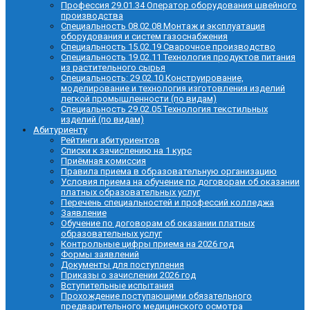
Профессия 29.01.34 Оператор оборудования швейного
производства
Специальность 08.02.08 Монтаж и эксплуатация
оборудования и систем газоснабжения
Специальность 15.02.19 Сварочное производство
Специальность 19.02.11 Технология продуктов питания
из растительного сырья
Специальность: 29.02.10 Конструирование,
моделирование и технология изготовления изделий
легкой промышленности (по видам)
Специальность 29.02.05 Технология текстильных
изделий (по видам)
Абитуриенту
Рейтинги абитуриентов
Списки к зачислению на 1 курс
Приёмная комиссия
Правила приема в образовательную организацию
Условия приема на обучение по договорам об оказании
платных образовательных услуг
Перечень специальностей и профессий колледжа
Заявление
Обучение по договорам об оказании платных
образовательных услуг
Контрольные цифры приема на 2026 год
Формы заявлений
Документы для поступления
Приказы о зачислении 2026 год
Вступительные испытания
Прохождение поступающими обязательного
предварительного медицинского осмотра