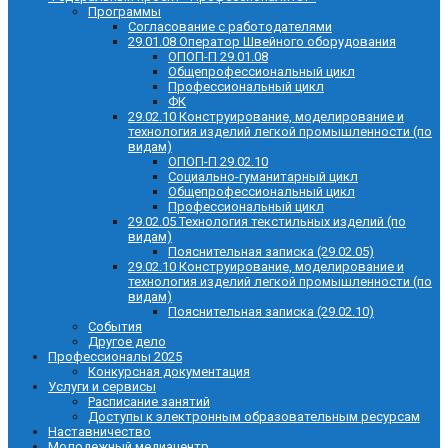
Программы
Согласование с работодателями
29.01.08 Оператор Швейного оборудования
ОПОП-П 29.01.08
Общепрофессиональный цикл
Профессиональный цикл
ФК
29.02.10 Конструирование, моделирование и
технология изделий легкой промышленности (по
видам)
ОПОП-П 29.02.10
Социально-гуманитарный цикл
Общепрофессиональный цикл
Профессиональный цикл
29.02.05 Технология текстильных изделий (по
видам)
Пояснительная записка (29.02.05)
29.02.10 Конструирование, моделирование и
технология изделий легкой промышленности (по
видам)
Пояснительная записка (29.02.10)
События
Другое дело
Профессионалы 2025
Конкурсная документация
Услуги и сервисы
Расписание занятий
Доступы к электронным образовательным ресурсам
Наставничество
Молодежный медиацентр