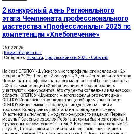
2 конкурсный день Регионального
этапа Чемпионата профессионального
мастерства «Профессионалы» 2025 по
компетенции «Хлебопечение»
26.02.2025
|
Комментариев нет
| Categories:
Новости
,
Профессионалы 2025 - События
На базе ОГБПОУ «Шуйского многопрофильного колледжа» 26
февраля 2025г. Прошел 2 конкурсный день Регионального этапа
Чемпионата профессионального мастерства «Профессионалы»
2025 по компетенции «Хлебопечение». В соревнованиях
участвуют 6 конкурсантов, это студенты колледжей Ивановской
области: ОГБПОУ «Шуйского многопрофильного колледжа»
ОГБПОУ Ивановского колледжа пищевой промышленности
ОГБПОУ Кинешемского колледжа индустрии питания и
торговли. Конкурсанты работали на площадке в 2 смены.
Участники выполняли 3 модуля конкурсного задания: Первый
модуль Г Слоеные изделия Ребята должны были изготовить: 1.
Круассаны классические 10 штук. 2. Круассаны шоколадные 10
штук. 3. Датская слойка с начинкой после выпечки, начинка
является тайной 10 шт. Второй модуль Д 1. Кекс дрожжевой с