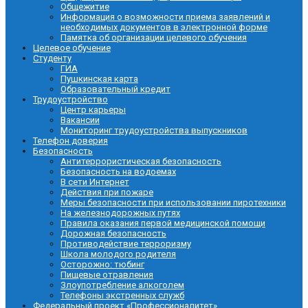
Общежитие
Информация о возможности приема заявлений и
необходимых документов в электронной форме
Памятка об организации целевого обучения
Целевое обучение
Студенту
ГИА
Пушкинская карта
Образовательный кредит
Трудоустройство
Центр карьеры
Вакансии
Мониторинг трудоустройства выпускников
Телефон доверия
Безопасность
Антитеррористическая безопасность
Безопасность на водоемах
В сети Интернет
Действия при пожаре
Меры безопасности при использовании пиротехники
На железнодорожных путях
Правила оказания первой медицинской помощи
Дорожная безопасность
Противодействие терроризму
Школа молодого родителя
Осторожно: тюбинг
Пищевые отравления
Злоупотребление алкоголем
Телефоны экстренных служб
Федеральный проект «Профессионалитет»