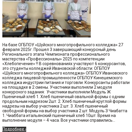
На базе ОГБПОУ «Шуйского многопрофильного колледжа» 27
февраля 2025г. Прошел 3 завершающий конкурсный день
Регионального этапа Чемпионата профессионального
мастерства «Профессионалы» 2025 по компетенции
«Хлебопечение» ‼️ В соревнованиях участвуют 6 конкурсантов,
это студенты колледжей Ивановской области: ОГБПОУ
«Шуйского многопрофильного колледжа» ОГБПОУ Ивановского
колледжа пищевой промышленности ОГБПОУ Кинешемского
колледжа индустрии питания и торговли. Конкурсанты работали
на площадке в 2 смены. Участники выполняли 2 модуля
конкурсного задания: Участники выполняли Модуль Ж
Пшеничный хлеб 1. Хлеб пшеничный овальной формы с одним
продольным надрезом 2шт. 2. Хлеб пшеничный круглой формы
надрезы на выбор участника 2 шт. 3. Хлеб пшеничный
свободной формы на выбор участника 2 шт. Модуль З Чиабатта
1. Чиаббата итальянский пшеничный хлеб 10шт. Время на
выполнение модуля – 4 часа. Все участники справились...
Подробнее ›