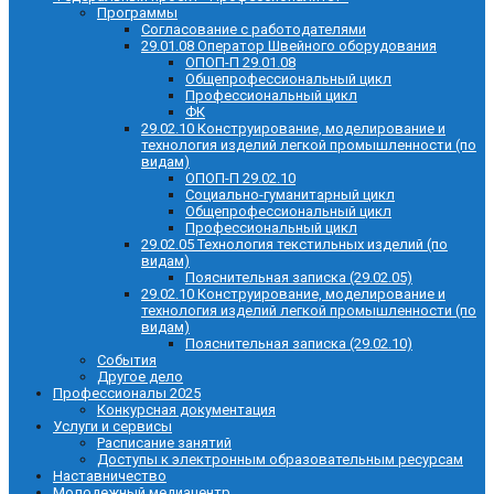
Программы
Согласование с работодателями
29.01.08 Оператор Швейного оборудования
ОПОП-П 29.01.08
Общепрофессиональный цикл
Профессиональный цикл
ФК
29.02.10 Конструирование, моделирование и
технология изделий легкой промышленности (по
видам)
ОПОП-П 29.02.10
Социально-гуманитарный цикл
Общепрофессиональный цикл
Профессиональный цикл
29.02.05 Технология текстильных изделий (по
видам)
Пояснительная записка (29.02.05)
29.02.10 Конструирование, моделирование и
технология изделий легкой промышленности (по
видам)
Пояснительная записка (29.02.10)
События
Другое дело
Профессионалы 2025
Конкурсная документация
Услуги и сервисы
Расписание занятий
Доступы к электронным образовательным ресурсам
Наставничество
Молодежный медиацентр