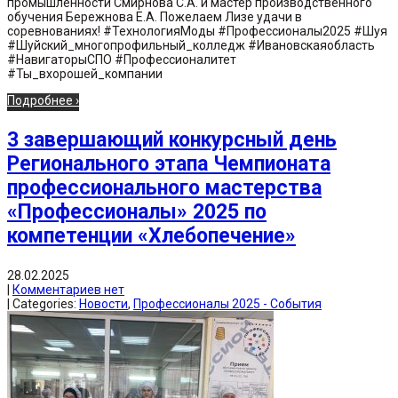
промышленности Смирнова С.А. и мастер производственного
обучения Бережнова Е.А. Пожелаем Лизе удачи в
соревнованиях! #ТехнологияМоды #Профессионалы2025 #Шуя
#Шуйский_многопрофильный_колледж #Ивановскаяобласть
#НавигаторыСПО #Профессионалитет
#Ты_вхорошей_компании
Подробнее ›
3 завершающий конкурсный день
Регионального этапа Чемпионата
профессионального мастерства
«Профессионалы» 2025 по
компетенции «Хлебопечение»
28.02.2025
|
Комментариев нет
| Categories:
Новости
,
Профессионалы 2025 - События