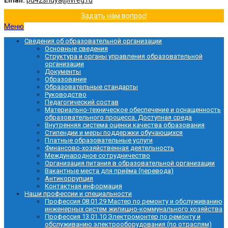
Email:
pu42shuya@ivreg.ru
Задать нам вопрос!
Меню
Сведения об образовательной организации
Основные сведения
Структура и органы управления образовательной
организации
Документы
Образование
Образовательные стандарты
Руководство
Педагогический состав
Материально-техническое обеспечение и оснащенность
образовательного процесса. Доступная среда
Внутренняя система оценки качества образования
Стипендии и меры поддержки обучающихся
Платные образовательные услуги
Финансово-хозяйственная деятельность
Международное сотрудничество
Организация питания в образовательной организации
Вакантные места для приёма (перевода)
Антикоррупция
Контактная информация
Наши профессии и специальности
Профессия 08.01.29 Мастер по ремонту и обслуживанию
инженерных систем жилищно-коммунального хозяйства
Профессия 13.01.10 Электромонтер по ремонту и
обслуживанию электрооборудования (по отраслям)