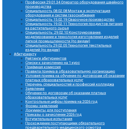
Профессия 29.01.34 Оператор оборудования швейного
производства
Специальность 08.02.08 Монтаж и эксплуатация
оборудования и систем газоснабжения
Специальность 15.02.19 Сварочное производство
Специальность 19.02.11 Технология продуктов питания
из растительного сырья
Специальность: 29.02.10 Конструирование,
моделирование и технология изготовления изделий
легкой промышленности (по видам)
Специальность 29.02.05 Технология текстильных
изделий (по видам)
Абитуриенту
Рейтинги абитуриентов
Списки к зачислению на 1 курс
Приёмная комиссия
Правила приема в образовательную организацию
Условия приема на обучение по договорам об оказании
платных образовательных услуг
Перечень специальностей и профессий колледжа
Заявление
Обучение по договорам об оказании платных
образовательных услуг
Контрольные цифры приема на 2026 год
Формы заявлений
Документы для поступления
Приказы о зачислении 2026 год
Вступительные испытания
Прохождение поступающими обязательного
предварительного медицинского осмотра