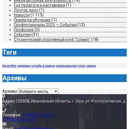
Внеаудиторная деятельность
(19)
Год педагога и наставника
(1)
Другое дело
(1)
Новости
(1 113)
Прием на обучение
(1)
Профессионалы 2025 — События
(12)
Профсоюз
(2)
События
(31)
Студенческий спортивный клуб "Олимп"
(18)
Теги
баскетбол
здоровье
служба в армии
соревнования
спорт
химия
Архивы
Архивы
Адрес
155908, Ивановская область, г. Шуя, ул. Кооперативная, д.
57
Телефон:
8 (49351) 3-01-17
8 (49351) 3-06-37
Email:
pu42shuya@ivreg.ru