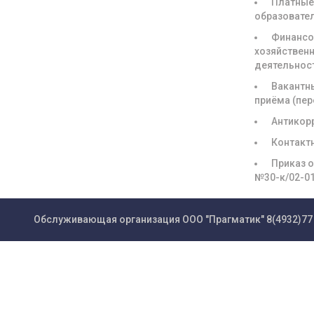
Платны
образовате
Финансо
хозяйствен
деятельнос
Вакантн
приёма (пе
Антикор
Контакт
Приказ о
№30-к/02-0
Обслуживающая организация ООО "Прагматик"
8(4932)77 