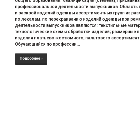
общего образования. Квалификация (степень), присваива
профессиональной деятельности выпускников Область п
и раскрой изделий одежды ассортиментных групп из ра
по лекалам, по перекраиванию изделий одежды при ремо
деятельности выпускников являются: текстильные матер
технологические схемы обработки изделий; размерные п
изделия платьево-костюмного, пальтового ассортимента
Обучающийся по профессии...
Подробнее ›