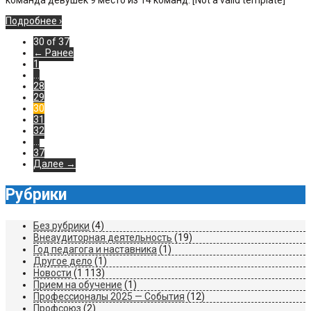
команда девушек 9 место из 14 команд. [Not a valid template]
Подробнее ›
30 of 37
← Ранее
1
…
28
29
30
31
32
…
37
Далее →
Рубрики
Без рубрики
(4)
Внеаудиторная деятельность
(19)
Год педагога и наставника
(1)
Другое дело
(1)
Новости
(1 113)
Прием на обучение
(1)
Профессионалы 2025 — События
(12)
Профсоюз
(2)