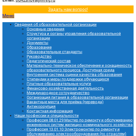
Email:
pu42shuya@ivreg.ru
Задать нам вопрос!
Меню
Сведения об образовательной организации
Основные сведения
Структура и органы управления образовательной
организации
Документы
Образование
Образовательные стандарты
Руководство
Педагогический состав
Материально-техническое обеспечение и оснащенность
образовательного процесса. Доступная среда
Внутренняя система оценки качества образования
Стипендии и меры поддержки обучающихся
Платные образовательные услуги
Финансово-хозяйственная деятельность
Международное сотрудничество
Организация питания в образовательной организации
Вакантные места для приёма (перевода)
Антикоррупция
Контактная информация
Наши профессии и специальности
Профессия 08.01.29 Мастер по ремонту и обслуживанию
инженерных систем жилищно-коммунального хозяйства
Профессия 13.01.10 Электромонтер по ремонту и
обслуживанию электрооборудования (по отраслям)