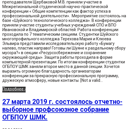
преподавателя Щербаковой М.В. приняли участие в
Межрегиональной студенческой научно-практической
конференции « Общие компетенции как фактор успеха в
профессиональной деятельности». Мероприятие состоялось на
базе «Шуйского технологического колледжа». В конференции
приняли участие студенты учебных учреждений СПО и ВПО
Ивановской и Владимирской областей. Работа конференции
проходила по 7 тематическим секциям. Студентки Шуйского
многопрофильного колледжа Терехова Мария и Клюева
Эльвира представили исследовательскую работу «Бумагу
налево, пластик направо! Готовы ли Шуяне к раздельному сбору
мусора?» в секции «Ресурсосбережение и сохранение
окружающей среды». Защита работы проходила в форме
компьютерной презентации. По итогам конференции студентки
ОГБПОУ ШМК заняли второе место в данной секции. Хочется
выразить огромную благодарность организаторам
конференции за прекрасную профессиональную программу,
дружескую атмосферу, новые контакты. [Not a valid...
Подробнее ›
27 марта 2019 г. состоялось отчетно-
выборное профсоюзное собрание
ОГБПОУ ШМК.