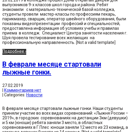
26.02.2019 в колледже прошел День открытых дверей для
выпускников 9-х классов школ города и района. Ребят
знакомили с материально-технической базой колледжа,
студенты провели мастер-классы по профессиям пекарь,
парикмахер, сварщик, оператор швейного оборудования, были
показаны видеопрезентации профессий и специальностей,
предоставлена информация об условиях учебы и правилах
приема в колледж. Специалист Центра занятости населения г.
Шуя провела тестирование всех желающих на
профессиональную направленность. [Not a valid template]
Подробнее ›
В феврале месяце стартовали
лыжные гонки.
27.02.2019
|
Комментариев нет
| Categories:
Новости
В феврале месяце стартовали лыжные гонки. Наши студенты
приняли участие во всех видах соревнований: «Лыжня России –
2019», в городских соревнованиях на дистанции 3км (девушки)
и 5 км (юноши) ребята заняли 3 место, в областных
соревнованиях в Г.Плес юноши заняли 12 место из 23 команд, а