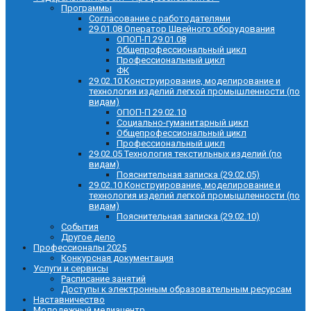
Программы
Согласование с работодателями
29.01.08 Оператор Швейного оборудования
ОПОП-П 29.01.08
Общепрофессиональный цикл
Профессиональный цикл
ФК
29.02.10 Конструирование, моделирование и
технология изделий легкой промышленности (по
видам)
ОПОП-П 29.02.10
Социально-гуманитарный цикл
Общепрофессиональный цикл
Профессиональный цикл
29.02.05 Технология текстильных изделий (по
видам)
Пояснительная записка (29.02.05)
29.02.10 Конструирование, моделирование и
технология изделий легкой промышленности (по
видам)
Пояснительная записка (29.02.10)
События
Другое дело
Профессионалы 2025
Конкурсная документация
Услуги и сервисы
Расписание занятий
Доступы к электронным образовательным ресурсам
Наставничество
Молодежный медиацентр