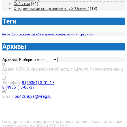
События
(31)
Студенческий спортивный клуб "Олимп"
(18)
Теги
баскетбол
здоровье
служба в армии
соревнования
спорт
химия
Архивы
Архивы
Адрес
155908, Ивановская область, г. Шуя, ул. Кооперативная, д.
57
Телефон:
8 (49351) 3-01-17
8 (49351) 3-06-37
Email:
pu42shuya@ivreg.ru
О нас
Государственная лицензия на право ведения образовательной
деятельности №1304 20 27.03.2015