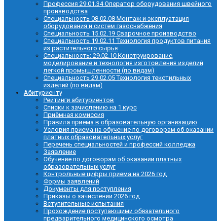
Профессия 29.01.34 Оператор оборудования швейного
производства
Специальность 08.02.08 Монтаж и эксплуатация
оборудования и систем газоснабжения
Специальность 15.02.19 Сварочное производство
Специальность 19.02.11 Технология продуктов питания
из растительного сырья
Специальность: 29.02.10 Конструирование,
моделирование и технология изготовления изделий
легкой промышленности (по видам)
Специальность 29.02.05 Технология текстильных
изделий (по видам)
Абитуриенту
Рейтинги абитуриентов
Списки к зачислению на 1 курс
Приёмная комиссия
Правила приема в образовательную организацию
Условия приема на обучение по договорам об оказании
платных образовательных услуг
Перечень специальностей и профессий колледжа
Заявление
Обучение по договорам об оказании платных
образовательных услуг
Контрольные цифры приема на 2026 год
Формы заявлений
Документы для поступления
Приказы о зачислении 2026 год
Вступительные испытания
Прохождение поступающими обязательного
предварительного медицинского осмотра