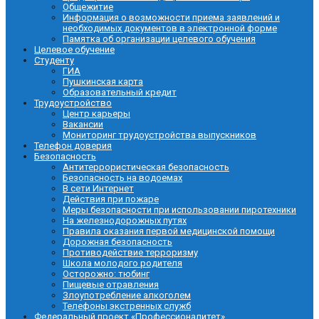
Общежитие
Информация о возможности приема заявлений и
необходимых документов в электронной форме
Памятка об организации целевого обучения
Целевое обучение
Студенту
ГИА
Пушкинская карта
Образовательный кредит
Трудоустройство
Центр карьеры
Вакансии
Мониторинг трудоустройства выпускников
Телефон доверия
Безопасность
Антитеррористическая безопасность
Безопасность на водоемах
В сети Интернет
Действия при пожаре
Меры безопасности при использовании пиротехники
На железнодорожных путях
Правила оказания первой медицинской помощи
Дорожная безопасность
Противодействие терроризму
Школа молодого родителя
Осторожно: тюбинг
Пищевые отравления
Злоупотребление алкоголем
Телефоны экстренных служб
Федеральный проект «Профессионалитет»