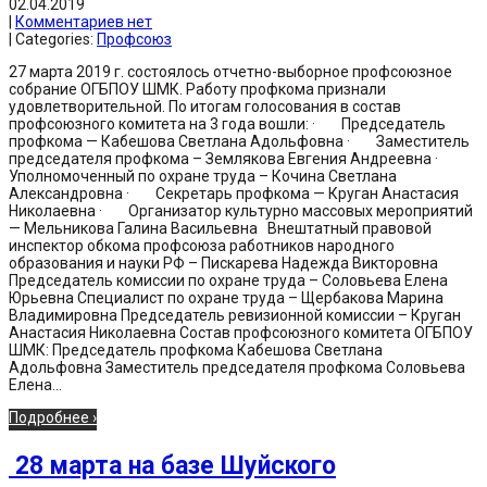
02.04.2019
|
Комментариев нет
| Categories:
Профсоюз
27 марта 2019 г. состоялось отчетно-выборное профсоюзное
собрание ОГБПОУ ШМК. Работу профкома признали
удовлетворительной. По итогам голосования в состав
профсоюзного комитета на 3 года вошли: · Председатель
профкома — Кабешова Светлана Адольфовна · Заместитель
председателя профкома – Землякова Евгения Андреевна ·
Уполномоченный по охране труда – Кочина Светлана
Александровна · Секретарь профкома — Круган Анастасия
Николаевна · Организатор культурно массовых мероприятий
— Мельникова Галина Васильевна Внештатный правовой
инспектор обкома профсоюза работников народного
образования и науки РФ – Пискарева Надежда Викторовна
Председатель комиссии по охране труда – Соловьева Елена
Юрьевна Специалист по охране труда – Щербакова Марина
Владимировна Председатель ревизионной комиссии – Круган
Анастасия Николаевна Состав профсоюзного комитета ОГБПОУ
ШМК: Председатель профкома Кабешова Светлана
Адольфовна Заместитель председателя профкома Соловьева
Елена...
Подробнее ›
28 марта на базе Шуйского