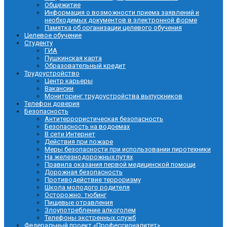
Общежитие
Информация о возможности приема заявлений и
необходимых документов в электронной форме
Памятка об организации целевого обучения
Целевое обучение
Студенту
ГИА
Пушкинская карта
Образовательный кредит
Трудоустройство
Центр карьеры
Вакансии
Мониторинг трудоустройства выпускников
Телефон доверия
Безопасность
Антитеррористическая безопасность
Безопасность на водоемах
В сети Интернет
Действия при пожаре
Меры безопасности при использовании пиротехники
На железнодорожных путях
Правила оказания первой медицинской помощи
Дорожная безопасность
Противодействие терроризму
Школа молодого родителя
Осторожно: тюбинг
Пищевые отравления
Злоупотребление алкоголем
Телефоны экстренных служб
Федеральный проект «Профессионалитет»