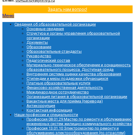
Email:
pu42shuya@ivreg.ru
Задать нам вопрос!
Меню
Сведения об образовательной организации
Основные сведения
Структура и органы управления образовательной
организации
Документы
Образование
Образовательные стандарты
Руководство
Педагогический состав
Материально-техническое обеспечение и оснащенность
образовательного процесса. Доступная среда
Внутренняя система оценки качества образования
Стипендии и меры поддержки обучающихся
Платные образовательные услуги
Финансово-хозяйственная деятельность
Международное сотрудничество
Организация питания в образовательной организации
Вакантные места для приёма (перевода)
Антикоррупция
Контактная информация
Наши профессии и специальности
Профессия 08.01.29 Мастер по ремонту и обслуживанию
инженерных систем жилищно-коммунального хозяйства
Профессия 13.01.10 Электромонтер по ремонту и
обслуживанию электрооборудования (по отраслям)