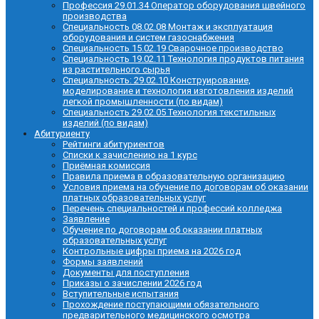
Профессия 29.01.34 Оператор оборудования швейного
производства
Специальность 08.02.08 Монтаж и эксплуатация
оборудования и систем газоснабжения
Специальность 15.02.19 Сварочное производство
Специальность 19.02.11 Технология продуктов питания
из растительного сырья
Специальность: 29.02.10 Конструирование,
моделирование и технология изготовления изделий
легкой промышленности (по видам)
Специальность 29.02.05 Технология текстильных
изделий (по видам)
Абитуриенту
Рейтинги абитуриентов
Списки к зачислению на 1 курс
Приёмная комиссия
Правила приема в образовательную организацию
Условия приема на обучение по договорам об оказании
платных образовательных услуг
Перечень специальностей и профессий колледжа
Заявление
Обучение по договорам об оказании платных
образовательных услуг
Контрольные цифры приема на 2026 год
Формы заявлений
Документы для поступления
Приказы о зачислении 2026 год
Вступительные испытания
Прохождение поступающими обязательного
предварительного медицинского осмотра