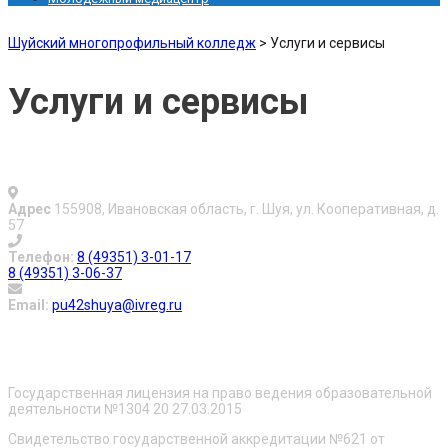
Шуйский многопрофильный колледж
>
Услуги и сервисы
Услуги и сервисы
Адрес
155908, Ивановская область, г. Шуя, ул. Кооперативная, д.
57
Телефон:
8 (49351) 3-01-17
8 (49351) 3-06-37
Email:
pu42shuya@ivreg.ru
О нас
Государственная лицензия на право ведения образовательной
деятельности №1304 20 27.03.2015
Свидетельство государственной аккредитации №621 от