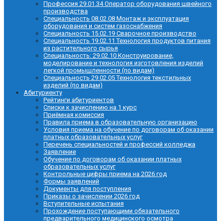
Профессия 29.01.34 Оператор оборудования швейного
производства
Специальность 08.02.08 Монтаж и эксплуатация
оборудования и систем газоснабжения
Специальность 15.02.19 Сварочное производство
Специальность 19.02.11 Технология продуктов питания
из растительного сырья
Специальность: 29.02.10 Конструирование,
моделирование и технология изготовления изделий
легкой промышленности (по видам)
Специальность 29.02.05 Технология текстильных
изделий (по видам)
Абитуриенту
Рейтинги абитуриентов
Списки к зачислению на 1 курс
Приёмная комиссия
Правила приема в образовательную организацию
Условия приема на обучение по договорам об оказании
платных образовательных услуг
Перечень специальностей и профессий колледжа
Заявление
Обучение по договорам об оказании платных
образовательных услуг
Контрольные цифры приема на 2026 год
Формы заявлений
Документы для поступления
Приказы о зачислении 2026 год
Вступительные испытания
Прохождение поступающими обязательного
предварительного медицинского осмотра