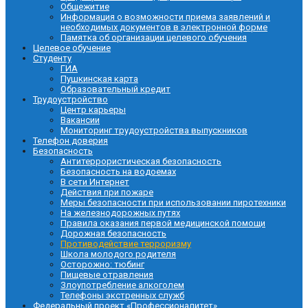
Общежитие
Информация о возможности приема заявлений и
необходимых документов в электронной форме
Памятка об организации целевого обучения
Целевое обучение
Студенту
ГИА
Пушкинская карта
Образовательный кредит
Трудоустройство
Центр карьеры
Вакансии
Мониторинг трудоустройства выпускников
Телефон доверия
Безопасность
Антитеррористическая безопасность
Безопасность на водоемах
В сети Интернет
Действия при пожаре
Меры безопасности при использовании пиротехники
На железнодорожных путях
Правила оказания первой медицинской помощи
Дорожная безопасность
Противодействие терроризму
Школа молодого родителя
Осторожно: тюбинг
Пищевые отравления
Злоупотребление алкоголем
Телефоны экстренных служб
Федеральный проект «Профессионалитет»