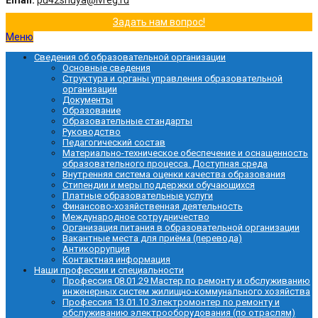
Email:
pu42shuya@ivreg.ru
Задать нам вопрос!
Меню
Сведения об образовательной организации
Основные сведения
Структура и органы управления образовательной
организации
Документы
Образование
Образовательные стандарты
Руководство
Педагогический состав
Материально-техническое обеспечение и оснащенность
образовательного процесса. Доступная среда
Внутренняя система оценки качества образования
Стипендии и меры поддержки обучающихся
Платные образовательные услуги
Финансово-хозяйственная деятельность
Международное сотрудничество
Организация питания в образовательной организации
Вакантные места для приёма (перевода)
Антикоррупция
Контактная информация
Наши профессии и специальности
Профессия 08.01.29 Мастер по ремонту и обслуживанию
инженерных систем жилищно-коммунального хозяйства
Профессия 13.01.10 Электромонтер по ремонту и
обслуживанию электрооборудования (по отраслям)