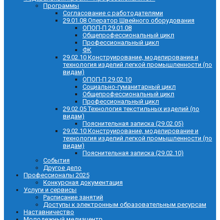
Программы
Согласование с работодателями
29.01.08 Оператор Швейного оборудования
ОПОП-П 29.01.08
Общепрофессиональный цикл
Профессиональный цикл
ФК
29.02.10 Конструирование, моделирование и
технология изделий легкой промышленности (по
видам)
ОПОП-П 29.02.10
Социально-гуманитарный цикл
Общепрофессиональный цикл
Профессиональный цикл
29.02.05 Технология текстильных изделий (по
видам)
Пояснительная записка (29.02.05)
29.02.10 Конструирование, моделирование и
технология изделий легкой промышленности (по
видам)
Пояснительная записка (29.02.10)
События
Другое дело
Профессионалы 2025
Конкурсная документация
Услуги и сервисы
Расписание занятий
Доступы к электронным образовательным ресурсам
Наставничество
Молодежный медиацентр