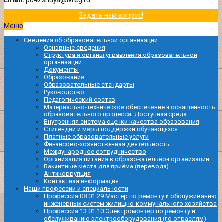
Email:
pu42shuya@ivreg.ru
Задать нам вопрос!
Меню
Сведения об образовательной организации
Основные сведения
Структура и органы управления образовательной
организации
Документы
Образование
Образовательные стандарты
Руководство
Педагогический состав
Материально-техническое обеспечение и оснащенность
образовательного процесса. Доступная среда
Внутренняя система оценки качества образования
Стипендии и меры поддержки обучающихся
Платные образовательные услуги
Финансово-хозяйственная деятельность
Международное сотрудничество
Организация питания в образовательной организации
Вакантные места для приёма (перевода)
Антикоррупция
Контактная информация
Наши профессии и специальности
Профессия 08.01.29 Мастер по ремонту и обслуживанию
инженерных систем жилищно-коммунального хозяйства
Профессия 13.01.10 Электромонтер по ремонту и
обслуживанию электрооборудования (по отраслям)