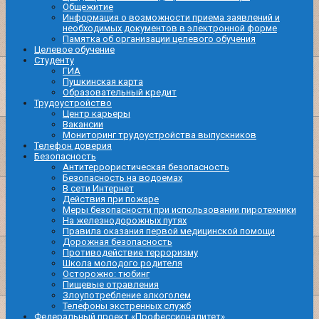
Общежитие
Информация о возможности приема заявлений и
необходимых документов в электронной форме
Памятка об организации целевого обучения
Целевое обучение
Студенту
ГИА
Пушкинская карта
Образовательный кредит
Трудоустройство
Центр карьеры
Вакансии
Мониторинг трудоустройства выпускников
Телефон доверия
Безопасность
Антитеррористическая безопасность
Безопасность на водоемах
В сети Интернет
Действия при пожаре
Меры безопасности при использовании пиротехники
На железнодорожных путях
Правила оказания первой медицинской помощи
Дорожная безопасность
Противодействие терроризму
Школа молодого родителя
Осторожно: тюбинг
Пищевые отравления
Злоупотребление алкоголем
Телефоны экстренных служб
Федеральный проект «Профессионалитет»