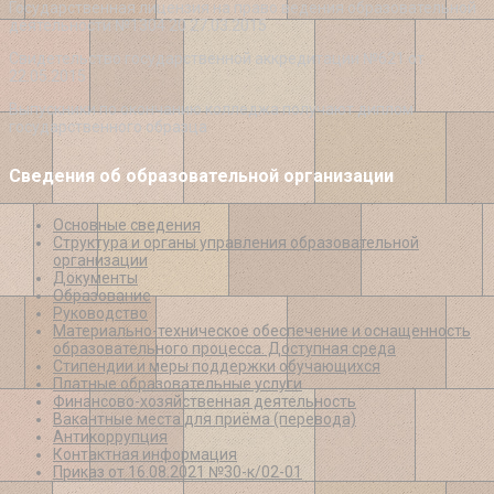
Государственная лицензия на право ведения образовательной
деятельности №1304 20 27.03.2015
Свидетельство государственной аккредитации №621 от
22.05.2015
Выпускники по окончанию колледжа получают диплом
государственного образца
Сведения об образовательной организации
Основные сведения
Структура и органы управления образовательной
организации
Документы
Образование
Руководство
Материально-техническое обеспечение и оснащенность
образовательного процесса. Доступная среда
Стипендии и меры поддержки обучающихся
Платные образовательные услуги
Финансово-хозяйственная деятельность
Вакантные места для приёма (перевода)
Антикоррупция
Контактная информация
Приказ от 16.08.2021 №30-к/02-01