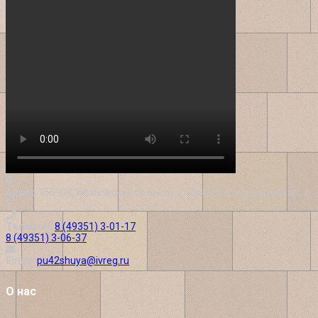
Адрес
155908, Ивановская область, г. Шуя, ул. Кооперативная, д.
57
Телефон:
8 (49351) 3-01-17
8 (49351) 3-06-37
Email:
pu42shuya@ivreg.ru
О нас