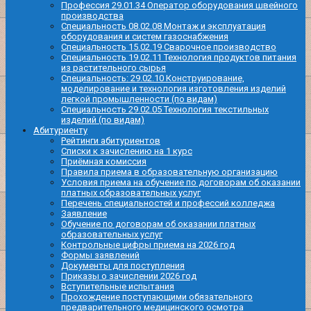
Профессия 29.01.34 Оператор оборудования швейного
производства
Специальность 08.02.08 Монтаж и эксплуатация
оборудования и систем газоснабжения
Специальность 15.02.19 Сварочное производство
Специальность 19.02.11 Технология продуктов питания
из растительного сырья
Специальность: 29.02.10 Конструирование,
моделирование и технология изготовления изделий
легкой промышленности (по видам)
Специальность 29.02.05 Технология текстильных
изделий (по видам)
Абитуриенту
Рейтинги абитуриентов
Списки к зачислению на 1 курс
Приёмная комиссия
Правила приема в образовательную организацию
Условия приема на обучение по договорам об оказании
платных образовательных услуг
Перечень специальностей и профессий колледжа
Заявление
Обучение по договорам об оказании платных
образовательных услуг
Контрольные цифры приема на 2026 год
Формы заявлений
Документы для поступления
Приказы о зачислении 2026 год
Вступительные испытания
Прохождение поступающими обязательного
предварительного медицинского осмотра