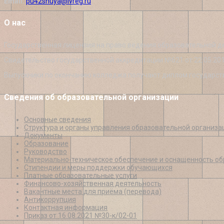
Email:
pu42shuya@ivreg.ru
О нас
Государственная лицензия на право ведения образовательной д
Свидетельство государственной аккредитации №621 от 22.05.20
Выпускники по окончанию колледжа получают диплом государст
Сведения об образовательной организации
Основные сведения
Структура и органы управления образовательной организа
Документы
Образование
Руководство
Материально-техническое обеспечение и оснащенность об
Стипендии и меры поддержки обучающихся
Платные образовательные услуги
Финансово-хозяйственная деятельность
Вакантные места для приёма (перевода)
Антикоррупция
Контактная информация
Приказ от 16.08.2021 №30-к/02-01