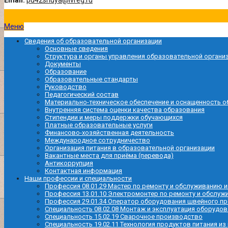
Email:
pu42shuya@ivreg.ru
Меню
Сведения об образовательной организации
Основные сведения
Структура и органы управления образовательной органи
Документы
Образование
Образовательные стандарты
Руководство
Педагогический состав
Материально-техническое обеспечение и оснащенность о
Внутренняя система оценки качества образования
Стипендии и меры поддержки обучающихся
Платные образовательные услуги
Финансово-хозяйственная деятельность
Международное сотрудничество
Организация питания в образовательной организации
Вакантные места для приёма (перевода)
Антикоррупция
Контактная информация
Наши профессии и специальности
Профессия 08.01.29 Мастер по ремонту и обслуживанию
Профессия 13.01.10 Электромонтер по ремонту и обслу
Профессия 29.01.34 Оператор оборудования швейного п
Специальность 08.02.08 Монтаж и эксплуатация оборудов
Специальность 15.02.19 Сварочное производство
Специальность 19.02.11 Технология продуктов питания из