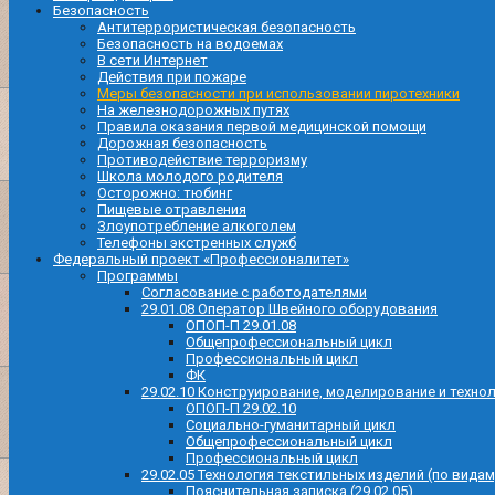
Безопасность
Антитеррористическая безопасность
Безопасность на водоемах
В сети Интернет
Действия при пожаре
Меры безопасности при использовании пиротехники
На железнодорожных путях
Правила оказания первой медицинской помощи
Дорожная безопасность
Противодействие терроризму
Школа молодого родителя
Осторожно: тюбинг
Пищевые отравления
Злоупотребление алкоголем
Телефоны экстренных служб
Федеральный проект «Профессионалитет»
Программы
Согласование с работодателями
29.01.08 Оператор Швейного оборудования
ОПОП-П 29.01.08
Общепрофессиональный цикл
Профессиональный цикл
ФК
29.02.10 Конструирование, моделирование и техно
ОПОП-П 29.02.10
Социально-гуманитарный цикл
Общепрофессиональный цикл
Профессиональный цикл
29.02.05 Технология текстильных изделий (по видам
Пояснительная записка (29.02.05)