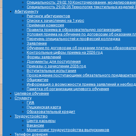
Специальность: 29.02.10 Конструирование, моделировани
Специальность 29.02.05 Технология текстильных изделий 
Абитуриенту
Рейтинги абитуриентов
Списки к зачислению на 1 курс
Приёмная комиссия
Правила приема в образовательную организацию
Условия приема на обучение по договорам об оказании п
Перечень специальностей и профессий колледжа
Заявление
Обучение по договорам об оказании платных образовате
Контрольные цифры приема на 2026 год
Формы заявлений
Документы для поступления
Приказы о зачислении 2026 год
Вступительные испытания
Прохождение поступающими обязательного предварител
Общежитие
Информация о возможности приема заявлений и необхо
Памятка об организации целевого обучения
Целевое обучение
Студенту
ГИА
Пушкинская карта
Образовательный кредит
Трудоустройство
Центр карьеры
Вакансии
Мониторинг трудоустройства выпускников
Телефон доверия