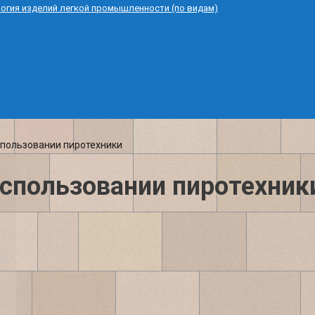
логия изделий легкой промышленности (по видам)
спользовании пиротехники
использовании пиротехник
57