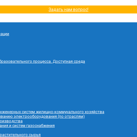
Задать нам вопрос!
зации
бразовательного процесса. Доступная среда
 инженерных систем жилищно-коммунального хозяйства
живанию электрооборудования (по отраслям)
роизводства
ания и систем газоснабжения
 растительного сырья