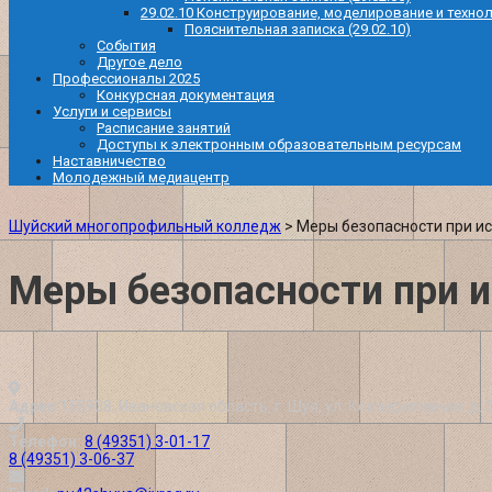
29.02.10 Конструирование, моделирование и техно
Пояснительная записка (29.02.10)
События
Другое дело
Профессионалы 2025
Конкурсная документация
Услуги и сервисы
Расписание занятий
Доступы к электронным образовательным ресурсам
Наставничество
Молодежный медиацентр
Шуйский многопрофильный колледж
>
Меры безопасности при и
Меры безопасности при 
Адрес
155908, Ивановская область, г. Шуя, ул. Кооперативная, д. 
Телефон:
8 (49351) 3-01-17
8 (49351) 3-06-37